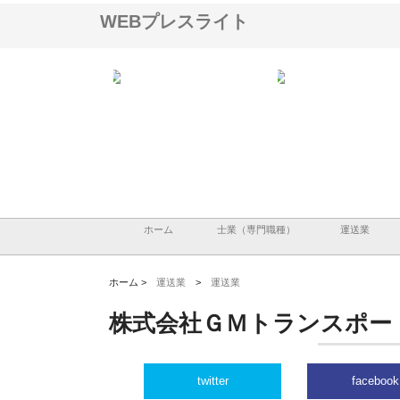
WEBプレスライト
ＯＮＯｃｏｍｐａｎｙ
株式会社アセットイノベーショ
庭楽株式会社が知多半島
ら広域配送を実現でき
ンのワンルーム投資で始める資
と名古屋で叶える理想の
産形成と老後準備
間
ホーム
士業（専門職種）
運送業
ホーム >
運送業
>
運送業
株式会社ＧＭトランスポー
twitter
facebook