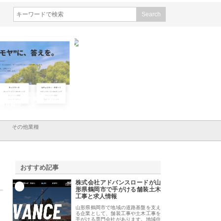
会社ＣＳＡの事業内容と強
株式会社山形道路が手がける舗
ホクシン設備株式会
徹底解説
装工事と土木技術の全容
る給排水空調消火設
績と強み
その他業種
おすすめ記事
株式会社アドバンスロードが山
1
形県鶴岡市で手がける舗装土木
工事と求人情報
山形県鶴岡市で地域の道路基盤を支え
る企業として、舗装工事や土木工事を
手がける専門会社があります。地域住