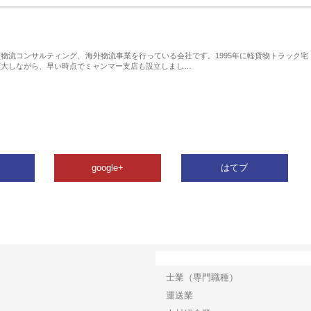
物流コンサルティング、海外物流事業を行っている会社です。1995年に軽貨物トラック宅
拡大しながら、早い時点でミャンマー支店も設立しまし…
google+
はてブ
カテゴリー
士業（専門職種）
運送業