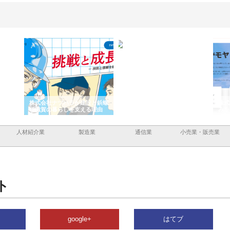
と三河
株式会社ナツハラが建設と鋲螺
株式会社メタルエースの企業サ
株式
外構空
で滋賀の暮らしを支える理由
イトが提供する充実した情報内
みを
容とは
人材紹介業
製造業
通信業
小売業・販売業
ト
google+
はてブ