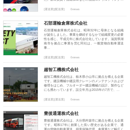
[運送業][配送業]
0views
石部運輸倉庫株式会社
石部運輸倉庫株式会社は、昭和32年に母体となる組織
が誕生しました。事業を継続するなかで組織変更の必要
性を感じ、平成元年に株式会社化しています。滋賀県湖
南市を拠点に事業を営む同社は、一般貨物自動車運送
事…
[運送業][配送業]
0views
越智工機株式会社
越智工機株式会社は、栃木県小山市に拠点を構える企業
です。建設機械や建設用クレーンのメンテナンスおよび
修理をはじめ、フルオーダー建設機械の設計、製作など
にも携わっています。設立年月は2015年の7月で、…
[運送業][運送業]
0views
豊後通運株式会社
豊後通運株式会社は、大分県杵築市に拠点を構える企業
です。昭和17年に創業した長い歴史がある企業で、通
運や貨物自動車運送、損害保険代理、倉庫業など幅広く