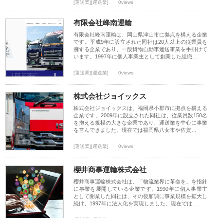
[運送業][運送業]
0views
有限会社峰南運輸
有限会社峰南運輸は、岡山県津山市に拠点を構える企業
です。平成9年に設立された同社は20人以上の従業員を
擁する企業であり、一般貨物自動車運送事業を手掛けて
います。1997年に個人事業主として創業した組織…
[運送業][運送業]
0views
株式会社ジョイックス
株式会社ジョイックスは、福岡県小郡市に拠点を構える
企業です。2009年に設立された同社は、従業員数150名
を抱える規模の大きな企業であり、運送業を中心に事業
を営んできました。現在では福岡県八女市や佐賀…
[運送業][運送業]
0views
櫻井商事運輸株式会社
櫻井商事運輸株式会社は、「物流業界に革命を」を指針
に事業を展開している企業です。1990年に個人事業主
として開業した同社は、その後順調に事業規模を拡大し
続け、1997年に法人化を実現しました。現在では…