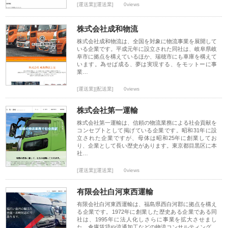
[運送業][運送業]
0views
株式会社成和物流
株式会社成和物流は、全国を対象に物流事業を展開して
いる企業です。平成元年に設立された同社は、岐阜県岐
阜市に拠点を構えているほか、瑞穂市にも車庫を構えて
います。為せば成る、夢は実現する、をモットーに事
業…
[運送業][配送業]
0views
株式会社第一運輸
株式会社第一運輸は、信頼の物流業務による社会貢献を
コンセプトとして掲げている企業です。昭和31年に設
立された企業ですが、母体は昭和25年に創業してお
り、企業として長い歴史があります。東京都目黒区に本
社…
[運送業][運送業]
0views
有限会社白河東西運輸
有限会社白河東西運輸は、福島県西白河郡に拠点を構え
る企業です。1972年に創業した歴史ある企業である同
社は、1995年に法人化しさらに事業を拡大させまし
た。倉庫賃貸や流通加工などの物流コンサルティング…