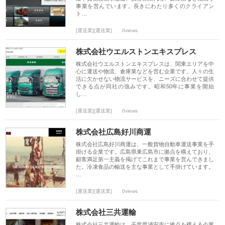
事業を営んでいます。長きにわたり多くのクライアン
ト…
[運送業][運送業]
0views
株式会社ウエルストンエキスプレス
株式会社ウエルストンエキスプレスは、関東エリアを中
心に運送や物流、倉庫業などを営む企業です。人々の生
活に欠かせない物流サービスを、ニーズに合わせて提供
できる点が同社の強みです。昭和50年に事業を開始
し…
[運送業][運送業]
0views
株式会社広島好川商運
株式会社広島好川商運は、一般貨物自動車運送事業を手
掛ける企業です。広島県東広島市に拠点を構えており、
顧客満足第一主義を掲げてこれまで事業を営んできまし
た。冷凍食品の輸送を主な事業として手掛けています。
…
[運送業][運送業]
0views
株式会社三共運輸
株式会社三共運輸は、千葉県浦安市に拠点を構える企業