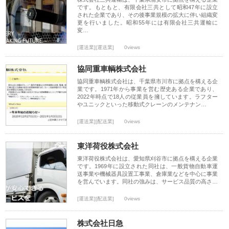
です。もともと、有限会社三共として昭和47年に設立
された企業であり、その後事業規模の拡大に伴い組織変
更を行いました。昭和55年には有限会社三共運輸に
変…
[運送業][運送業]
0views
協同重車輌株式会社
協同重車輌株式会社は、千葉県市川市に拠点を構える企
業です。1971年から事業を営む歴史ある企業であり、
2022年時点で18人の従業員を擁しています。ラフター
やユニックといった移動式クレーンのメンテナン…
[運送業][配送業]
0views
東洋荷役株式会社
東洋荷役株式会社は、愛知県刈谷市に拠点を構える企業
です。1969年に設立された同社は、一般貨物自動車運
送事業や機械器具設置工事業、倉庫業などを中心に事業
を営んでいます。同社の強みは、サービス品質の高さ…
[運送業][配送業]
0views
株式会社日急