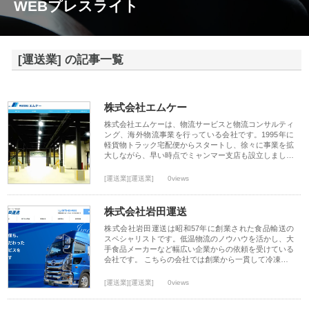
WEBプレスライト
[運送業] の記事一覧
株式会社エムケー
株式会社エムケーは、物流サービスと物流コンサルティ
ング、海外物流事業を行っている会社です。1995年に
軽貨物トラック宅配便からスタートし、徐々に事業を拡
大しながら、早い時点でミャンマー支店も設立しまし…
[運送業][運送業]
0views
株式会社岩田運送
株式会社岩田運送は昭和57年に創業された食品輸送の
スペシャリストです。低温物流のノウハウを活かし、大
手食品メーカーなど幅広い企業からの依頼を受けている
会社です。 こちらの会社では創業から一貫して冷凍…
[運送業][運送業]
0views