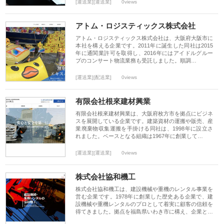
[運送業][運送業]
0views
アトム・ロジスティックス株式会社
アトム・ロジスティックス株式会社は、大阪府大阪市に
本社を構える企業です。2011年に誕生した同社は2015
年に通関業許可を取得し、2016年にはアイドルグルー
プのコンサート物流業務も受託しました。順調…
[運送業][配送業]
0views
有限会社根來建材興業
有限会社根來建材興業は、大阪府枚方市を拠点にビジネ
スを展開している企業です。建築資材の運搬や販売、産
業廃棄物収集運搬を手掛ける同社は、1998年に設立さ
れました。ベースとなる組織は1967年に創業して…
[運送業][運送業]
0views
株式会社協和機工
株式会社協和機工は、建設機械や重機のレンタル事業を
営む企業です。1978年に創業した歴史ある企業で、建
設機械や重機レンタルのプロとして着実に顧客の信頼を
得てきました。拠点を福島県いわき市に構え、企業と…