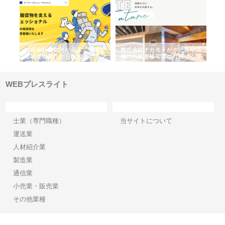
ノー
株式会社耕文社が品川で実現す
株式会社ナカモトがホテルや店
株
の専
る販促物製作から配送までワン
舗の内装改修で選ばれ続ける理
れ
ストップ対応
由
強
WEBプレスライト
カテゴリー
サイト情報
士業（専門職種）
当サイトについて
運送業
人材紹介業
製造業
通信業
小売業・販売業
その他業種
Copyright©2026【WEBプレスライト】 All Rights reserved.