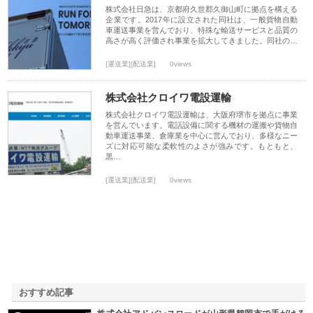
株式会社日急は、京都府久世郡久御山町に拠点を構える
企業です。2017年に設立された同社は、一般貨物自動
車運送事業を営んでおり、特殊な輸送サービスと品質の
高さが高く評価され事業を拡大してきました。同社の…
[運送業][配送業]
0views
株式会社クロイワ電設運輸
株式会社クロイワ電設運輸は、大阪府堺市を拠点に事業
を営んでいます。電話設備に関する機材の運搬や貨物自
動車運送事業、倉庫業を中心に営んでおり、多様なニー
ズに対応可能な柔軟性のよさが強みです。もともと、
黒…
[運送業][配送業]
0views
おすすめ記事