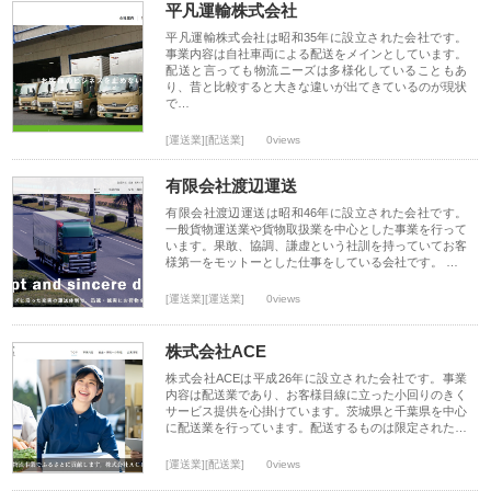
平凡運輸株式会社
平凡運輸株式会社は昭和35年に設立された会社です。
事業内容は自社車両による配送をメインとしています。
配送と言っても物流ニーズは多様化していることもあ
り、昔と比較すると大きな違いが出てきているのが現状
で…
[運送業][配送業]
0views
有限会社渡辺運送
有限会社渡辺運送は昭和46年に設立された会社です。
一般貨物運送業や貨物取扱業を中心とした事業を行って
います。果敢、協調、謙虚という社訓を持っていてお客
様第一をモットーとした仕事をしている会社です。 …
[運送業][運送業]
0views
株式会社ACE
株式会社ACEは平成26年に設立された会社です。事業
内容は配送業であり、お客様目線に立った小回りのきく
サービス提供を心掛けています。茨城県と千葉県を中心
に配送業を行っています。配送するものは限定された…
[運送業][配送業]
0views