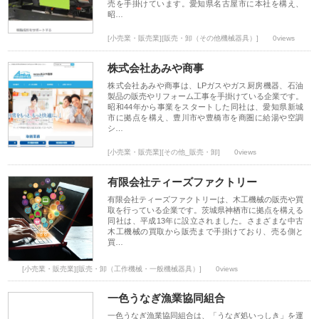
売を手掛けています。愛知県名古屋市に本社を構え、
昭…
[小売業・販売業][販売・卸（その他機械器具）]
0views
株式会社あみや商事
株式会社あみや商事は、LPガスやガス厨房機器、石油
製品の販売やリフォーム工事を手掛けている企業です。
昭和44年から事業をスタートした同社は、愛知県新城
市に拠点を構え、豊川市や豊橋市を商圏に給湯や空調
シ…
[小売業・販売業][その他_販売・卸]
0views
有限会社ティーズファクトリー
有限会社ティーズファクトリーは、木工機械の販売や買
取を行っている企業です。茨城県神栖市に拠点を構える
同社は、平成13年に設立されました。さまざまな中古
木工機械の買取から販売まで手掛けており、売る側と
買…
[小売業・販売業][販売・卸（工作機械・一般機械器具）]
0views
一色うなぎ漁業協同組合
一色うなぎ漁業協同組合は、「うなぎ処いっしき」を運