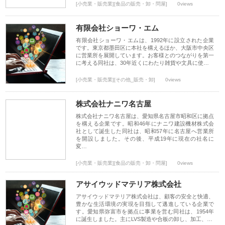
[小売業・販売業][食品の販売・卸・問屋]
0views
有限会社ショーワ・エム
有限会社ショーワ・エムは、1992年に設立された企業
です。東京都墨田区に本社を構えるほか、大阪市中央区
に営業所を展開しています。お客様とのつながりを第一
に考える同社は、30年近くにわたり雑貨や文具に使…
[小売業・販売業][その他_販売・卸]
0views
株式会社ナニワ名古屋
株式会社ナニワ名古屋は、愛知県名古屋市昭和区に拠点
を構える企業です。昭和46年にナニワ建設機材株式会
社として誕生した同社は、昭和57年に名古屋へ営業所
を開設しました。その後、平成19年に現在の社名に
変…
[小売業・販売業][食品の販売・卸・問屋]
0views
アサイウッドマテリア株式会社
アサイウッドマテリア株式会社は、顧客の安全と快適、
豊かな生活環境の実現を目指して邁進している企業で
す。愛知県弥富市を拠点に事業を営む同社は、1954年
に誕生しました。主にLVS製造や合板の卸し、加工、…