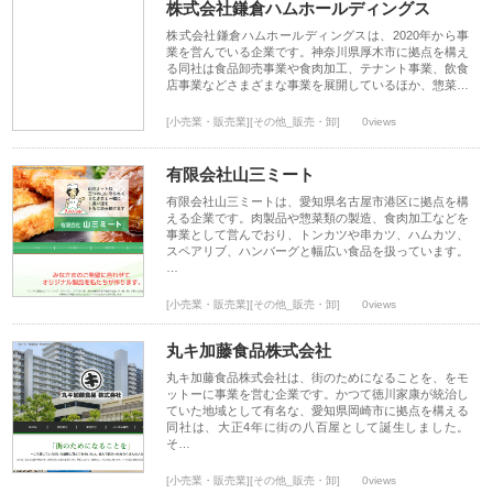
株式会社鎌倉ハムホールディングス
株式会社鎌倉ハムホールディングスは、2020年から事
業を営んでいる企業です。神奈川県厚木市に拠点を構え
る同社は食品卸売事業や食肉加工、テナント事業、飲食
店事業などさまざまな事業を展開しているほか、惣菜…
[小売業・販売業][その他_販売・卸]
0views
有限会社山三ミート
有限会社山三ミートは、愛知県名古屋市港区に拠点を構
える企業です。肉製品や惣菜類の製造、食肉加工などを
事業として営んでおり、トンカツや串カツ、ハムカツ、
スペアリブ、ハンバーグと幅広い食品を扱っています。
…
[小売業・販売業][その他_販売・卸]
0views
丸キ加藤食品株式会社
丸キ加藤食品株式会社は、街のためになることを、をモ
ットーに事業を営む企業です。かつて徳川家康が統治し
ていた地域として有名な、愛知県岡崎市に拠点を構える
同社は、大正4年に街の八百屋として誕生しました。
そ…
[小売業・販売業][その他_販売・卸]
0views