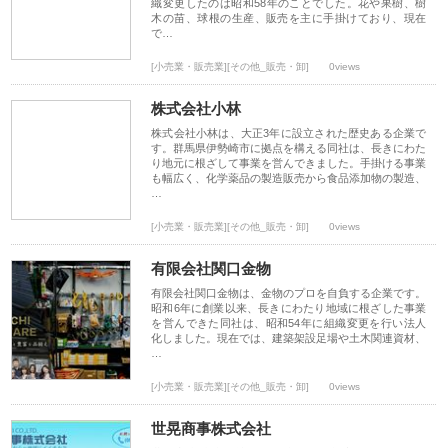
織変更したのは昭和58年のことでした。花や果樹、樹
木の苗、球根の生産、販売を主に手掛けており、現在
で…
[小売業・販売業][その他_販売・卸]
0views
株式会社小林
株式会社小林は、大正3年に設立された歴史ある企業で
す。群馬県伊勢崎市に拠点を構える同社は、長きにわた
り地元に根ざして事業を営んできました。手掛ける事業
も幅広く、化学薬品の製造販売から食品添加物の製造、
…
[小売業・販売業][その他_販売・卸]
0views
有限会社関口金物
有限会社関口金物は、金物のプロを自負する企業です。
昭和6年に創業以来、長きにわたり地域に根ざした事業
を営んできた同社は、昭和54年に組織変更を行い法人
化しました。現在では、建築架設足場や土木関連資材、
…
[小売業・販売業][その他_販売・卸]
0views
世晃商事株式会社