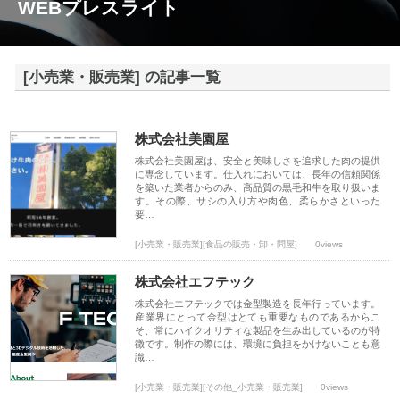
WEBプレスライト
[小売業・販売業] の記事一覧
株式会社美園屋
株式会社美園屋は、安全と美味しさを追求した肉の提供
に専念しています。仕入れにおいては、長年の信頼関係
を築いた業者からのみ、高品質の黒毛和牛を取り扱いま
す。その際、サシの入り方や肉色、柔らかさといった
要…
[小売業・販売業][食品の販売・卸・問屋]
0views
株式会社エフテック
株式会社エフテックでは金型製造を長年行っています。
産業界にとって金型はとても重要なものであるからこ
そ、常にハイクオリティな製品を生み出しているのが特
徴です。制作の際には、環境に負担をかけないことも意
識…
[小売業・販売業][その他_小売業・販売業]
0views