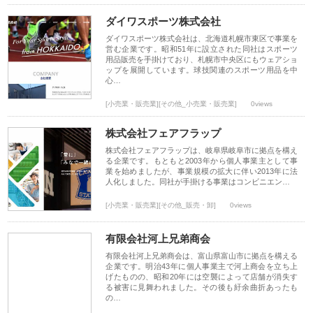
ダイワスポーツ株式会社
ダイワスポーツ株式会社は、北海道札幌市東区で事業を
営む企業です。昭和51年に設立された同社はスポーツ
用品販売を手掛けており、札幌市中央区にもウェアショ
ップを展開しています。球技関連のスポーツ用品を中
心…
[小売業・販売業][その他_小売業・販売業]
0views
株式会社フェアフラップ
株式会社フェアフラップは、岐阜県岐阜市に拠点を構え
る企業です。もともと2003年から個人事業主として事
業を始めましたが、事業規模の拡大に伴い2013年に法
人化しました。同社が手掛ける事業はコンビニエン…
[小売業・販売業][その他_販売・卸]
0views
有限会社河上兄弟商会
有限会社河上兄弟商会は、富山県富山市に拠点を構える
企業です。明治43年に個人事業主で河上商会を立ち上
げたものの、昭和20年には空襲によって店舗が消失す
る被害に見舞われました。その後も紆余曲折あったも
の…