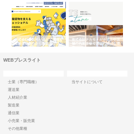
株式会社耕文社が品川で実現す
株式会社ナカモトがホテルや店
株式会社スプ
る販促物製作から配送までワン
舗の内装改修で選ばれ続ける理
れる理由とOE
ストップ対応
由
強み
WEBプレスライト
カテゴリー
サイト情報
士業（専門職種）
当サイトについて
運送業
人材紹介業
製造業
通信業
小売業・販売業
その他業種