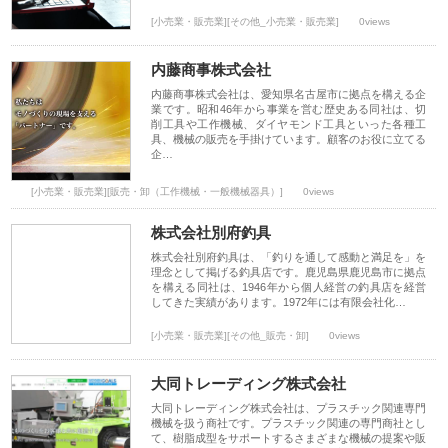
[小売業・販売業][その他_小売業・販売業]
0views
内藤商事株式会社
内藤商事株式会社は、愛知県名古屋市に拠点を構える企
業です。昭和46年から事業を営む歴史ある同社は、切
削工具や工作機械、ダイヤモンド工具といった各種工
具、機械の販売を手掛けています。顧客のお役に立てる
企…
[小売業・販売業][販売・卸（工作機械・一般機械器具）]
0views
株式会社別府釣具
株式会社別府釣具は、「釣りを通して感動と満足を」を
理念として掲げる釣具店です。鹿児島県鹿児島市に拠点
を構える同社は、1946年から個人経営の釣具店を経営
してきた実績があります。1972年には有限会社化…
[小売業・販売業][その他_販売・卸]
0views
大同トレーディング株式会社
大同トレーディング株式会社は、プラスチック関連専門
機械を扱う商社です。プラスチック関連の専門商社とし
て、樹脂成型をサポートするさまざまな機械の提案や販