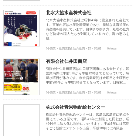
北水大協水産株式会社
北水大協水産株式会社は昭和43年に設立された会社で
す。事業内容は水産物卸売業であり、新鮮な北海道産の
海産物を提供しています。目利きや捌き方、処理の仕方
など熟練の職人たちが対応しているので、海の恵みを
最…
[小売業・販売業][食品の販売・卸・問屋]
0views
有限会社仁井田商店
有限会社仁井田商店は山口県下関市にある会社です。卸
営業時間は午前3時から午後12時までとなっていて、毎
週水曜日が休みです。飲食営業時間は金曜日と土曜日が
午前9時半から午後3時までとなっています。日曜祝…
[小売業・販売業][食品の販売・卸・問屋]
0views
株式会社青果物配給センター
株式会社青果物配給センターは、広島県広島市に拠点を
構えている企業です。昭和41年に創業した同社は、昭
和44年に法人化し現在にいたります。平成6年には広島
そごう新館にテナントを出店、平成18年には有限会…