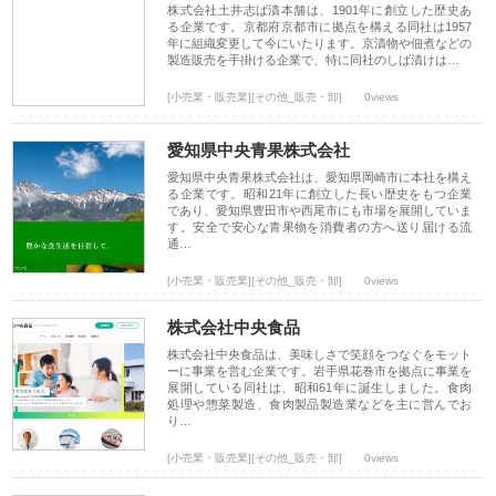
株式会社土井志ば漬本舗は、1901年に創立した歴史あ
る企業です。京都府京都市に拠点を構える同社は1957
年に組織変更して今にいたります。京漬物や佃煮などの
製造販売を手掛ける企業で、特に同社のしば漬けは…
[小売業・販売業][その他_販売・卸]
0views
愛知県中央青果株式会社
愛知県中央青果株式会社は、愛知県岡崎市に本社を構え
る企業です。昭和21年に創立した長い歴史をもつ企業
であり、愛知県豊田市や西尾市にも市場を展開していま
す。安全で安心な青果物を消費者の方へ送り届ける流
通…
[小売業・販売業][その他_販売・卸]
0views
株式会社中央食品
株式会社中央食品は、美味しさで笑顔をつなぐをモット
ーに事業を営む企業です。岩手県花巻市を拠点に事業を
展開している同社は、昭和61年に誕生しました。食肉
処理や惣菜製造、食肉製品製造業などを主に営んでお
り…
[小売業・販売業][その他_販売・卸]
0views