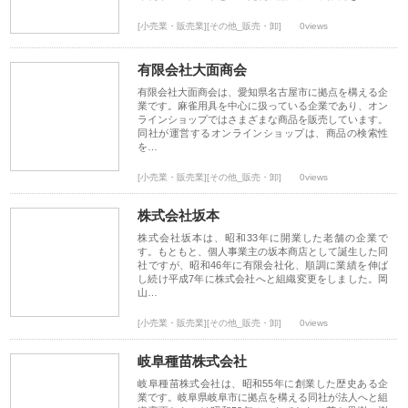
[小売業・販売業][その他_販売・卸]
0views
有限会社大面商会
有限会社大面商会は、愛知県名古屋市に拠点を構える企
業です。麻雀用具を中心に扱っている企業であり、オン
ラインショップではさまざまな商品を販売しています。
同社が運営するオンラインショップは、商品の検索性
を…
[小売業・販売業][その他_販売・卸]
0views
株式会社坂本
株式会社坂本は、昭和33年に開業した老舗の企業で
す。もともと、個人事業主の坂本商店として誕生した同
社ですが、昭和46年に有限会社化、順調に業績を伸ば
し続け平成7年に株式会社へと組織変更をしました。岡
山…
[小売業・販売業][その他_販売・卸]
0views
岐阜種苗株式会社
岐阜種苗株式会社は、昭和55年に創業した歴史ある企
業です。岐阜県岐阜市に拠点を構える同社が法人へと組