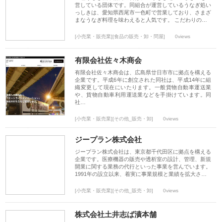
営している団体です。同組合が運営しているうなぎ処い
っしきは、愛知県西尾市一色町で営業しており、さまざ
まなうなぎ料理を味わえると人気です。 こだわりの…
[小売業・販売業][食品の販売・卸・問屋]
0views
有限会社佐々木商会
有限会社佐々木商会は、広島県廿日市市に拠点を構える
企業です。平成6年に創立された同社は、平成14年に組
織変更して現在にいたります。一般貨物自動車運送業
や、貨物自動車利用運送業などを手掛けています。同
社…
[小売業・販売業][その他_販売・卸]
0views
ジープラン株式会社
ジープラン株式会社は、東京都千代田区に拠点を構える
企業です。医療機器の販売や透析室の設計、管理、新規
開業に関する業務の代行といった事業を営んでいます。
1991年の設立以来、着実に事業規模と業績を拡大さ…
[小売業・販売業][その他_販売・卸]
0views
株式会社土井志ば漬本舗