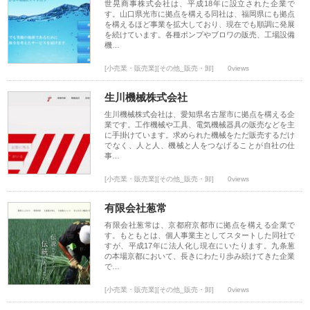
世晃商事株式会社は、平成18年に設立された企業で
す。山口県光市に拠点を構える同社は、福岡県にも拠点
を構えるほど事業を拡大しており、現在でも順調に発展
を続けています。各種ポンプやブロワの販売、工場設備
機…
[小売業・販売業][その他_販売・卸]
0views
生川機械株式会社
生川機械株式会社は、愛知県名古屋市に拠点を構える企
業です。工作機械や工具、電気機械器具の販売などを主
に手掛けています。求められた機械をただ販売するだけ
でなく、人と人、機械と人をつなげることが自社の仕
事…
[小売業・販売業][その他_販売・卸]
0views
有限会社葱常
有限会社葱常は、京都府京都市に拠点を構える企業で
す。もともとは、個人事業主としてスタートした同社で
すが、平成17年に法人化し現在にいたります。九条葱
の本場京都において、長きにわたり歩み続けてきた企業
で…
[小売業・販売業][その他_販売・卸]
0views