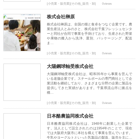
[小売業・販売業][その他_販売・卸]
0views
株式会社榊原
株式会社榊原は、全国の畑と食卓をつなぐ企業です。農
業生産法人とみのさと、株式会社千葉フレッシュセンタ
ーと同社が合同で事業を手掛けており、生産された野菜
や果物の搬入から洗浄、選別、パッケージング、配送
ま…
[小売業・販売業][その他_販売・卸]
0views
大陽鋼球軸受株式会社
大陽鋼球軸受株式会社は、昭和35年から事業を営んで
いる老舗企業です。スチールボールの専門商社として企
業活動を継続しており、さまざまな分野の企業に製品を
提供してきた実績があります。千葉県流山市に拠点を
構…
[小売業・販売業][その他_販売・卸]
0views
日本酪農協同株式会社
日本酪農協同株式会社は、1948年に創業した企業で
す。法人として設立されたのは1954年のことで、現在
では大阪府大阪市に本社を構えて事業を営んでいます。
牛乳やヨーグルトといった乳製品の製造、販売を主に…