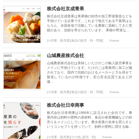
株式会社京成青果
株式会社京成青果は青果物の卸売や加工野菜製造などを
手掛けている企業です。これまで地元である千葉県はも
ちろん、全国各地で活動している農家に貢献してきた実
績があり、信頼を寄せられています。 果物や野菜な…
[小売業・販売業][食品の販売・卸・問屋]
0views
山城農産株式会社
山城農産株式会社は美味しいたけのこの輸入販売事業を
メインに手掛けています。たけのこは業務用に加工が施
されており、国内で信頼のおけるメーカーと力を併せて
製造しているのが特徴です。安心安全品質であると評
価…
[小売業・販売業][食品の販売・卸・問屋]
0views
株式会社日幸商事
株式会社日幸商事は1966年に設立された会社です。事
業内容は飼料や肥料の原材料、食品や産業機械などの卸
売りをメインにしています。農水産業の未来を照らすと
いうコンセプトを持っていて、飼料や肥料に関する輸…
[小売業・販売業][その他_販売・卸]
0views