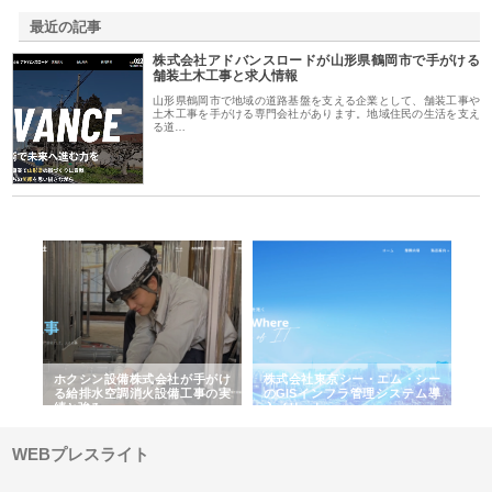
最近の記事
株式会社アドバンスロードが山形県鶴岡市で手がける
舗装土木工事と求人情報
山形県鶴岡市で地域の道路基盤を支える企業として、舗装工事や
土木工事を手がける専門会社があります。地域住民の生活を支え
る道…
る舗
ホクシン設備株式会社が手がけ
株式会社東京シー・エム・シー
株
る給排水空調消火設備工事の実
のGISインフラ管理システム導
か
績と強み
入メリット
由
WEBプレスライト