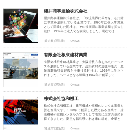
櫻井商事運輸株式会社
櫻井商事運輸株式会社は、「物流業界に革命を」を指針
に事業を展開している企業です。1990年に個人事業主
として開業した同社は、その後順調に事業規模を拡大し
続け、1997年に法人化を実現しました。現在では…
[運送業][運送業]
0views
有限会社根來建材興業
有限会社根來建材興業は、大阪府枚方市を拠点にビジネ
スを展開している企業です。建築資材の運搬や販売、産
業廃棄物収集運搬を手掛ける同社は、1998年に設立さ
れました。ベースとなる組織は1967年に創業して…
[運送業][運送業]
0views
株式会社協和機工
株式会社協和機工は、建設機械や重機のレンタル事業を
営む企業です。1978年に創業した歴史ある企業で、建
設機械や重機レンタルのプロとして着実に顧客の信頼を
得てきました。拠点を福島県いわき市に構え、企業と…
[運送業][運送業]
0views