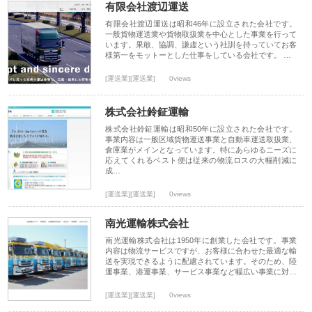
有限会社渡辺運送
有限会社渡辺運送は昭和46年に設立された会社です。
一般貨物運送業や貨物取扱業を中心とした事業を行って
います。果敢、協調、謙虚という社訓を持っていてお客
様第一をモットーとした仕事をしている会社です。 …
[運送業][運送業]
0views
株式会社鈴鉦運輸
株式会社鈴鉦運輸は昭和50年に設立された会社です。
事業内容は一般区域貨物運送事業と自動車運送取扱業、
倉庫業がメインとなっています。特にあらゆるニーズに
応えてくれるベスト便は従来の物流ロスの大幅削減に
成…
[運送業][運送業]
0views
南光運輸株式会社
南光運輸株式会社は1950年に創業した会社です。事業
内容は物流サービスですが、お客様に合わせた最適な輸
送を実現できるように配慮されています。そのため、陸
運事業、港運事業、サービス事業など幅広い事業に対…
[運送業][運送業]
0views