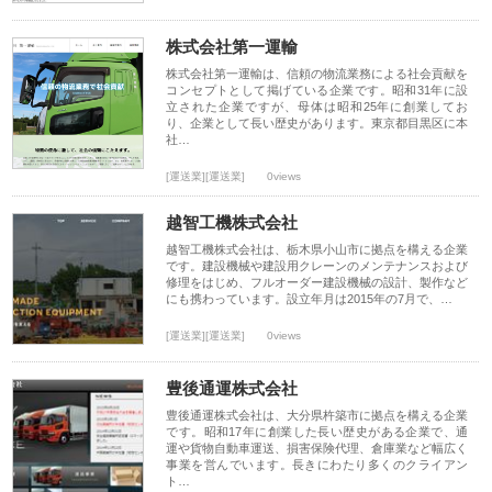
株式会社第一運輸
株式会社第一運輸は、信頼の物流業務による社会貢献を
コンセプトとして掲げている企業です。昭和31年に設
立された企業ですが、母体は昭和25年に創業してお
り、企業として長い歴史があります。東京都目黒区に本
社…
[運送業][運送業]
0views
越智工機株式会社
越智工機株式会社は、栃木県小山市に拠点を構える企業
です。建設機械や建設用クレーンのメンテナンスおよび
修理をはじめ、フルオーダー建設機械の設計、製作など
にも携わっています。設立年月は2015年の7月で、…
[運送業][運送業]
0views
豊後通運株式会社
豊後通運株式会社は、大分県杵築市に拠点を構える企業
です。昭和17年に創業した長い歴史がある企業で、通
運や貨物自動車運送、損害保険代理、倉庫業など幅広く
事業を営んでいます。長きにわたり多くのクライアン
ト…