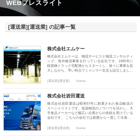
WEBプレスライト
[運送業][運送業] の記事一覧
株式会社エムケー
株式会社エムケーは、物流サービスと物流コンサルティ
ング、海外物流事業を行っている会社です。1995年に
軽貨物トラック宅配便からスタートし、徐々に事業を拡
大しながら、早い時点でミャンマー支店も設立しまし…
[運送業][運送業]
0views
株式会社岩田運送
株式会社岩田運送は昭和57年に創業された食品輸送の
スペシャリストです。低温物流のノウハウを活かし、大
手食品メーカーなど幅広い企業からの依頼を受けている
会社です。 こちらの会社では創業から一貫して冷凍…
[運送業][運送業]
0views