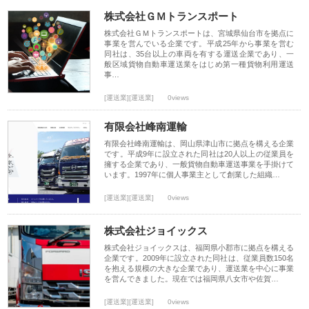
株式会社ＧＭトランスポート
株式会社ＧＭトランスポートは、宮城県仙台市を拠点に
事業を営んでいる企業です。平成25年から事業を営む
同社は、35台以上の車両を有する運送企業であり、一
般区域貨物自動車運送業をはじめ第一種貨物利用運送
事…
[運送業][運送業]
0views
有限会社峰南運輸
有限会社峰南運輸は、岡山県津山市に拠点を構える企業
です。平成9年に設立された同社は20人以上の従業員を
擁する企業であり、一般貨物自動車運送事業を手掛けて
います。1997年に個人事業主として創業した組織…
[運送業][運送業]
0views
株式会社ジョイックス
株式会社ジョイックスは、福岡県小郡市に拠点を構える
企業です。2009年に設立された同社は、従業員数150名
を抱える規模の大きな企業であり、運送業を中心に事業
を営んできました。現在では福岡県八女市や佐賀…
[運送業][運送業]
0views