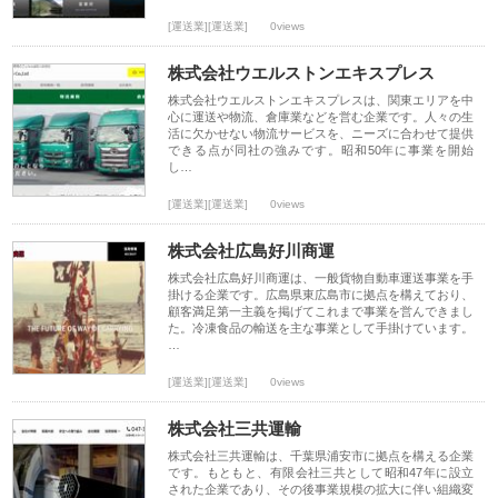
[運送業][運送業]
0views
株式会社ウエルストンエキスプレス
株式会社ウエルストンエキスプレスは、関東エリアを中
心に運送や物流、倉庫業などを営む企業です。人々の生
活に欠かせない物流サービスを、ニーズに合わせて提供
できる点が同社の強みです。昭和50年に事業を開始
し…
[運送業][運送業]
0views
株式会社広島好川商運
株式会社広島好川商運は、一般貨物自動車運送事業を手
掛ける企業です。広島県東広島市に拠点を構えており、
顧客満足第一主義を掲げてこれまで事業を営んできまし
た。冷凍食品の輸送を主な事業として手掛けています。
…
[運送業][運送業]
0views
株式会社三共運輸
株式会社三共運輸は、千葉県浦安市に拠点を構える企業
です。もともと、有限会社三共として昭和47年に設立
された企業であり、その後事業規模の拡大に伴い組織変