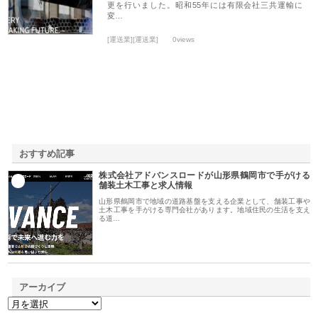
更を行いました。昭和55年には有限会社三共運輸に
変…
[運送業][運送業]
0views
おすすめ記事
株式会社アドバンスロードが山形県鶴岡市で手がける
1
舗装土木工事と求人情報
山形県鶴岡市で地域の道路基盤を支える企業として、舗装工事や
土木工事を手がける専門会社があります。地域住民の生活を支え
る道…
アーカイブ