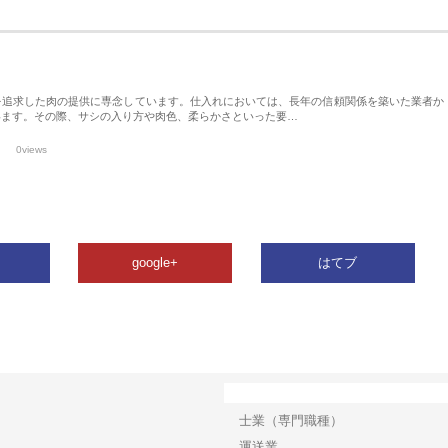
を追求した肉の提供に専念しています。仕入れにおいては、長年の信頼関係を築いた業者か
います。その際、サシの入り方や肉色、柔らかさといった要…
0views
google+
はてブ
カテゴリー
士業（専門職種）
運送業