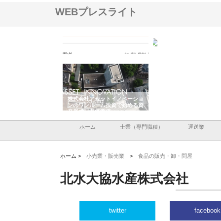
WEBプレスライト
ＯＮＯｃｏｍｐａｎｙ
株式会社アセットイノベーショ
庭楽株式会社が知多半島
ら広域配送を実現でき
ンのワンルーム投資で始める資
と名古屋で叶える理想の
産形成と老後準備
間
ホーム
士業（専門職種）
運送業
ホーム >
小売業・販売業
>
食品の販売・卸・問屋
北水大協水産株式会社
twitter
facebook