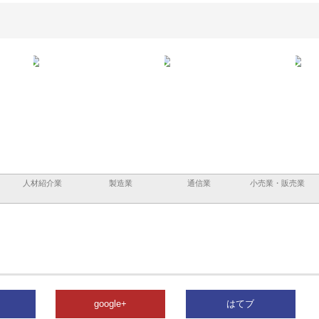
と三河
株式会社ナツハラが建設と鋲螺
株式会社メタルエースの企業サ
株式
外構空
で滋賀の暮らしを支える理由
イトが提供する充実した情報内
みを
容とは
人材紹介業
製造業
通信業
小売業・販売業
google+
はてブ