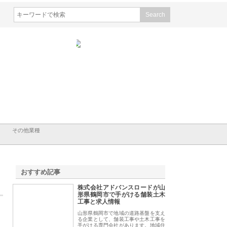
会社ＣＳＡの事業内容と強
株式会社山形道路が手がける舗
ホクシン設備株式会
徹底解説
装工事と土木技術の全容
る給排水空調消火設
績と強み
その他業種
おすすめ記事
株式会社アドバンスロードが山
1
形県鶴岡市で手がける舗装土木
工事と求人情報
山形県鶴岡市で地域の道路基盤を支え
る企業として、舗装工事や土木工事を
手がける専門会社があります。地域住