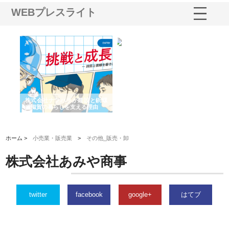
WEBプレスライト
三河
株式会社ナツハラが建設と鋲螺
株式会社メタルエースの企業サ
株
構空
で滋賀の暮らしを支える理由
イトが提供する充実した情報内
み
容とは
ホーム >
小売業・販売業
>
その他_販売・卸
株式会社あみや商事
twitter
facebook
google+
はてブ