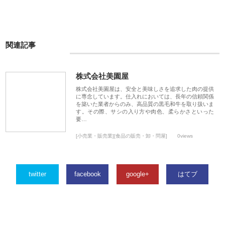
関連記事
株式会社美園屋
株式会社美園屋は、安全と美味しさを追求した肉の提供
に専念しています。仕入れにおいては、長年の信頼関係
を築いた業者からのみ、高品質の黒毛和牛を取り扱いま
す。その際、サシの入り方や肉色、柔らかさといった
要…
[小売業・販売業][食品の販売・卸・問屋]
0views
twitter
facebook
google+
はてブ