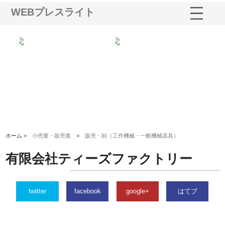
WEBプレスライト
業サ
株式会社ＣＳＡの事業内容と強
株式会社山形道路が手がける舗
ホ
報内
みを徹底解説
装工事と土木技術の全容
る
績
ホーム >
小売業・販売業
>
販売・卸（工作機械・一般機械器具）
有限会社ティーズファクトリー
twitter
facebook
google+
はてブ