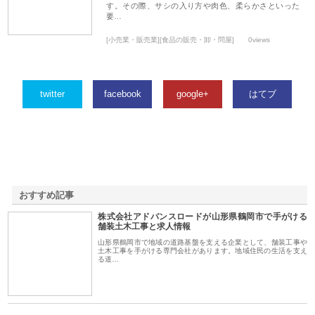
す。その際、サシの入り方や肉色、柔らかさといった
要…
[小売業・販売業][食品の販売・卸・問屋]
0views
twitter
facebook
google+
はてブ
おすすめ記事
株式会社アドバンスロードが山形県鶴岡市で手がける
1
舗装土木工事と求人情報
山形県鶴岡市で地域の道路基盤を支える企業として、舗装工事や
土木工事を手がける専門会社があります。地域住民の生活を支え
る道…