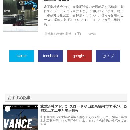
森工業株式会社は、産業用設備の金属部品を高精度に製
作するプロフェッショナルとして知られています。特に
「多品種少量加工」を得意としており、様々な業種のニ
ーズに柔軟に対応しています。これまでの長い経験と
熟…
[製造業][その他_製造・加工]
0views
twitter
facebook
google+
はてブ
おすすめ記事
株式会社アドバンスロードが山形県鶴岡市で手がける
1
舗装土木工事と求人情報
山形県鶴岡市で地域の道路基盤を支える企業として、舗装工事や
土木工事を手がける専門会社があります。地域住民の生活を支え
る道…