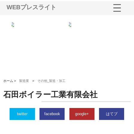
WEBプレスライト
選ば
株式会社名神精工の最新ニュー
有限会社エム・ビルドが南多摩
有
ルの
スリリース一覧と注目トピック
で選ばれる道路舗装と土木工事
ネ
の実力
ホーム >
製造業
>
その他_製造・加工
石田ボイラー工業有限会社
twitter
facebook
google+
はてブ