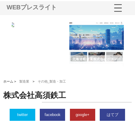
WEBプレスライト
多摩
有限会社松幸商店が手がける織
北海道軽金属株式会社がスノー
株
工事
ネームと下げ札の製造技術
フライとテーパーブロックの専
る
用ページを新設
ス
ホーム >
製造業
>
その他_製造・加工
株式会社高須鉄工
twitter
facebook
google+
はてブ