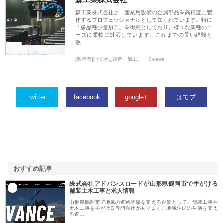
森工業株式会社は、産業用設備の金属部品を高精度に製
作するプロフェッショナルとして知られています。特に
「多品種少量加工」を得意としており、様々な業種のニ
ーズに柔軟に対応しています。これまでの長い経験と
熟…
[製造業][その他_製造・加工]
0views
twitter
facebook
google+
はてブ
おすすめ記事
株式会社アドバンスロードが山形県鶴岡市で手がける
1
舗装土木工事と求人情報
山形県鶴岡市で地域の道路基盤を支える企業として、舗装工事や
土木工事を手がける専門会社があります。地域住民の生活を支え
る道…