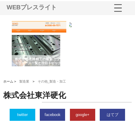
WEBプレスライト
選ば
株式会社名神精工の最新ニュー
有限会社エム・ビルドが南多摩
有
ルの
スリリース一覧と注目トピック
で選ばれる道路舗装と土木工事
ネ
の実力
ホーム >
製造業
>
その他_製造・加工
株式会社東洋硬化
twitter
facebook
google+
はてブ