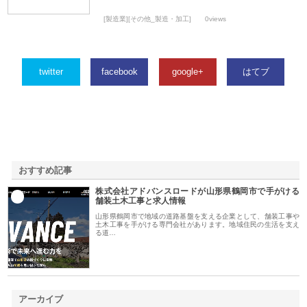
[製造業][その他_製造・加工]
0views
twitter
facebook
google+
はてブ
おすすめ記事
株式会社アドバンスロードが山形県鶴岡市で手がける
1
舗装土木工事と求人情報
山形県鶴岡市で地域の道路基盤を支える企業として、舗装工事や
土木工事を手がける専門会社があります。地域住民の生活を支え
る道…
アーカイブ