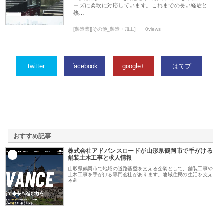
ーズに柔軟に対応しています。これまでの長い経験と
熟…
[製造業][その他_製造・加工]
0views
twitter
facebook
google+
はてブ
おすすめ記事
株式会社アドバンスロードが山形県鶴岡市で手がける
1
舗装土木工事と求人情報
山形県鶴岡市で地域の道路基盤を支える企業として、舗装工事や
土木工事を手がける専門会社があります。地域住民の生活を支え
る道…