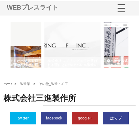
WEBプレスライト
や店
株式会社スプリングエフが選ば
桑木給食株式会社が福山市で選
株
る理
れる理由とOEMアパレル製造の
ばれる手作り弁当配達の理由
れ
強み
ホーム >
製造業
>
その他_製造・加工
株式会社三進製作所
twitter
facebook
google+
はてブ