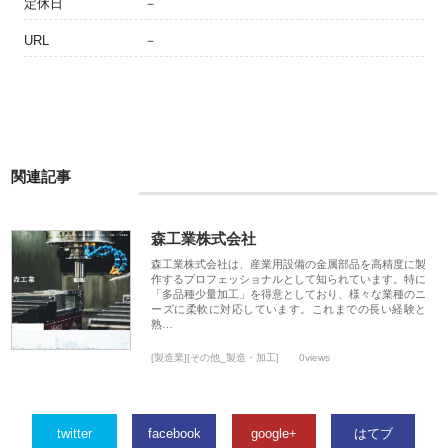
定休日
－
URL
－
関連記事
森工業株式会社
森工業株式会社は、産業用設備の金属部品を高精度に製
作するプロフェッショナルとして知られています。特に
「多品種少量加工」を得意としており、様々な業種のニ
ーズに柔軟に対応しています。これまでの長い経験と
熟…
[製造業][その他_製造・加工]
0views
twitter
facebook
google+
はてブ