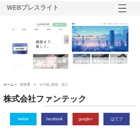
WEBプレスライト
多摩
有限会社松幸商店が手がける織
北海道軽金属株式会社がスノー
株
工事
ネームと下げ札の製造技術
フライとテーパーブロックの専
る
用ページを新設
ス
ホーム >
製造業
>
その他_製造・加工
株式会社ファンテック
twitter
facebook
google+
はてブ