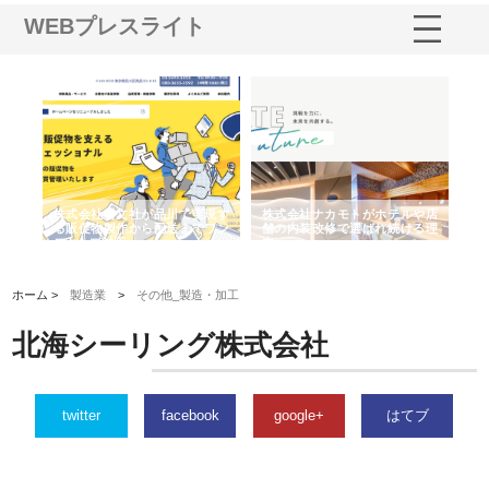
WEBプレスライト
ノー
株式会社耕文社が品川で実現す
株式会社ナカモトがホテルや店
株
の専
る販促物製作から配送までワン
舗の内装改修で選ばれ続ける理
れ
ストップ対応
由
強
ホーム >
製造業
>
その他_製造・加工
北海シーリング株式会社
twitter
facebook
google+
はてブ