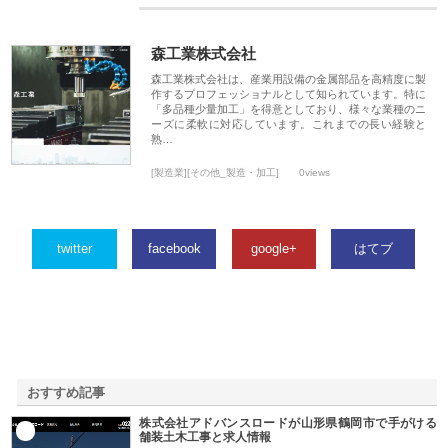
森工業株式会社
森工業株式会社は、産業用設備の金属部品を高精度に製
作するプロフェッショナルとして知られています。特に
「多品種少量加工」を得意としており、様々な業種のニ
ーズに柔軟に対応しています。これまでの長い経験と
熟…
[製造業][その他_製造・加工]
0views
twitter
facebook
google+
はてブ
おすすめ記事
株式会社アドバンスロードが山形県鶴岡市で手がける
1
舗装土木工事と求人情報