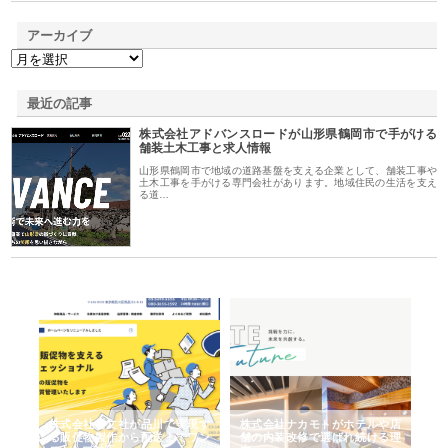
アーカイブ
最近の記事
株式会社アドバンスロードが山形県鶴岡市で手がける
舗装土木工事と求人情報
山形県鶴岡市で地域の道路基盤を支える企業として、舗装工事や
土木工事を手がける専門会社があります。地域住民の生活を支え
る道…
ノー
株式会社耕文社が品川で実現す
株式会社ナカモトがホテルや店
株
の専
る販促物製作から配送までワン
舗の内装改修で選ばれ続ける理
れ