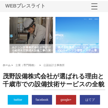
WEBプレスライト
る舗
ホクシン設備株式会社が手がけ
株式会社東京シー・エム・シー
株
る給排水空調消火設備工事の実
のGISインフラ管理システム導
か
績と強み
入メリット
由
ホーム >
士業（専門職種）
>
公認会計士事務所
茂野設備株式会社が選ばれる理由と
千歳市での設備技術サービスの全貌
twitter
facebook
google+
はてブ