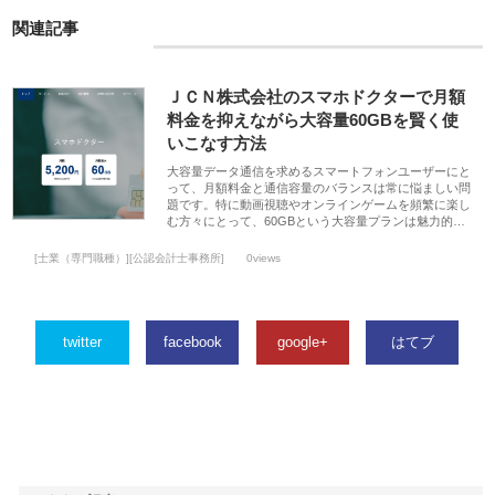
関連記事
ＪＣＮ株式会社のスマホドクターで月額
料金を抑えながら大容量60GBを賢く使
いこなす方法
大容量データ通信を求めるスマートフォンユーザーにと
って、月額料金と通信容量のバランスは常に悩ましい問
題です。特に動画視聴やオンラインゲームを頻繁に楽し
む方々にとって、60GBという大容量プランは魅力的…
[士業（専門職種）][公認会計士事務所]
0views
twitter
facebook
google+
はてブ