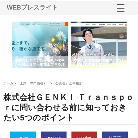
WEBプレスライト
シー
株式会社アクアスペースが水中
株式会社地盤調査事務所が選ば
株
ム導
から陸上まで一貫施工できる理
れ続ける理由と建設コンサルの
ス
由
強み
ホーム >
士業（専門職種）
>
公認会計士事務所
株式会社ＧＥＮＫＩ Ｔｒａｎｓｐｏ
ｒに問い合わせる前に知っておき
たい5つのポイント
twitter
facebook
google+
はてブ