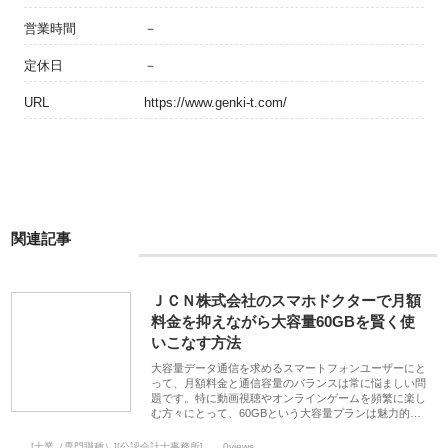
営業時間
－
定休日
－
URL
https://www.genki-t.com/
関連記事
ＪＣＮ株式会社のスマホドクターで月額
料金を抑えながら大容量60GBを賢く使
いこなす方法
大容量データ通信を求めるスマートフォンユーザーにと
って、月額料金と通信容量のバランスは常に悩ましい問
題です。特に動画視聴やオンラインゲームを頻繁に楽し
む方々にとって、60GBという大容量プランは魅力的…
[士業（専門職種）][公認会計士事務所]
0views