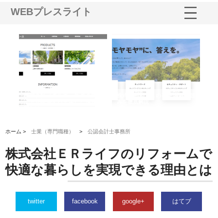
WEBプレスライト
鋲螺
株式会社メタルエースの企業サ
株式会社ＣＳＡの事業内容と強
株
由
イトが提供する充実した情報内
みを徹底解説
装
容とは
ホーム >
士業（専門職種）
>
公認会計士事務所
株式会社ＥＲライフのリフォームで
快適な暮らしを実現できる理由とは
twitter
facebook
google+
はてブ