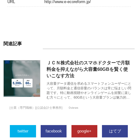
URL
http://www.e-ecoreform.jp/
関連記事
ＪＣＮ株式会社のスマホドクターで月額
料金を抑えながら大容量60GBを賢く使
いこなす方法
大容量データ通信を求めるスマートフォンユーザーにと
って、月額料金と通信容量のバランスは常に悩ましい問
題です。特に動画視聴やオンラインゲームを頻繁に楽し
む方々にとって、60GBという大容量プランは魅力的…
[士業（専門職種）][公認会計士事務所]
0views
twitter
facebook
google+
はてブ