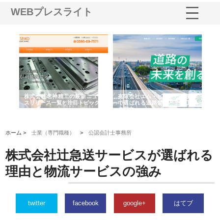
WEBプレスライト
選ば
株式会社名神精工の最新ニュー
有限会社エム・ビルドが南多摩
有
ルの
スリリース一覧と注目トピック
で選ばれる道路舗装と土木工事
ネ
の実力
ホーム >
士業（専門職種）
>
公認会計士事務所
株式会社辻急送サービスが選ばれる
理由と物流サービスの強み
twitter
facebook
google+
はてブ