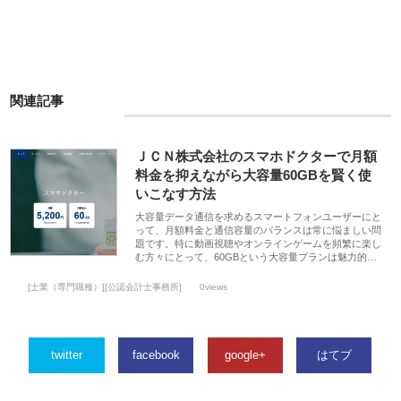
関連記事
ＪＣＮ株式会社のスマホドクターで月額
料金を抑えながら大容量60GBを賢く使
いこなす方法
大容量データ通信を求めるスマートフォンユーザーにと
って、月額料金と通信容量のバランスは常に悩ましい問
題です。特に動画視聴やオンラインゲームを頻繁に楽し
む方々にとって、60GBという大容量プランは魅力的…
[士業（専門職種）][公認会計士事務所]
0views
twitter
facebook
google+
はてブ