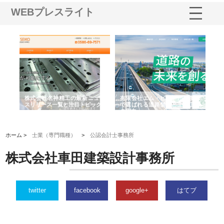
WEBプレスライト
選ば
株式会社名神精工の最新ニュー
有限会社エム・ビルドが南多摩
有
ルの
スリリース一覧と注目トピック
で選ばれる道路舗装と土木工事
ネ
の実力
ホーム >
士業（専門職種）
>
公認会計士事務所
株式会社車田建築設計事務所
twitter
facebook
google+
はてブ