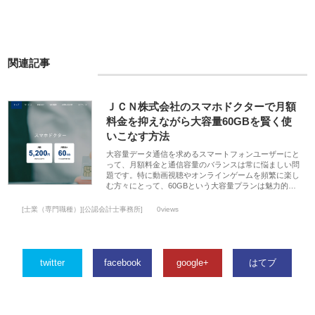
関連記事
ＪＣＮ株式会社のスマホドクターで月額
料金を抑えながら大容量60GBを賢く使
いこなす方法
大容量データ通信を求めるスマートフォンユーザーにと
って、月額料金と通信容量のバランスは常に悩ましい問
題です。特に動画視聴やオンラインゲームを頻繁に楽し
む方々にとって、60GBという大容量プランは魅力的…
[士業（専門職種）][公認会計士事務所]
0views
twitter
facebook
google+
はてブ