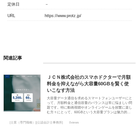
定休日
－
URL
https://www.protz.jp/
関連記事
ＪＣＮ株式会社のスマホドクターで月額
料金を抑えながら大容量60GBを賢く使
いこなす方法
大容量データ通信を求めるスマートフォンユーザーにと
って、月額料金と通信容量のバランスは常に悩ましい問
題です。特に動画視聴やオンラインゲームを頻繁に楽し
む方々にとって、60GBという大容量プランは魅力的…
[士業（専門職種）][公認会計士事務所]
0views