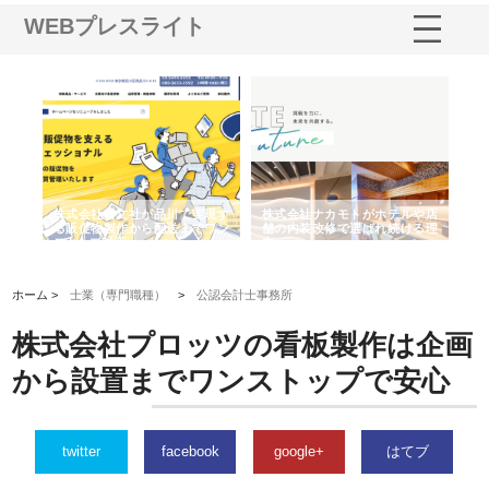
WEBプレスライト
ノー
株式会社耕文社が品川で実現す
株式会社ナカモトがホテルや店
株
の専
る販促物製作から配送までワン
舗の内装改修で選ばれ続ける理
れ
ストップ対応
由
強
ホーム >
士業（専門職種）
>
公認会計士事務所
株式会社プロッツの看板製作は企画
から設置までワンストップで安心
twitter
facebook
google+
はてブ