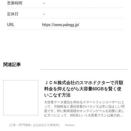
営業時間
－
定休日
－
URL
https://www.palegg.jp/
関連記事
ＪＣＮ株式会社のスマホドクターで月額
料金を抑えながら大容量60GBを賢く使
いこなす方法
大容量データ通信を求めるスマートフォンユーザーにと
って、月額料金と通信容量のバランスは常に悩ましい問
題です。特に動画視聴やオンラインゲームを頻繁に楽し
む方々にとって、60GBという大容量プランは魅力的…
[士業（専門職種）][公認会計士事務所]
0views