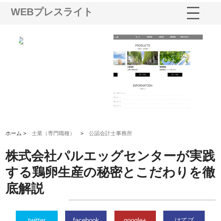
WEBプレスライト
三河
株式会社ナツハラが建設と鋲螺
株式会社メタルエースの企業サ
株
構空
で滋賀の暮らしを支える理由
イトが提供する充実した情報内
み
容とは
ホーム >
士業（専門職種）
>
公認会計士事務所
株式会社パルエッグセンターが実践
する鶏卵生産の秘密とこだわりを徹
底解説
twitter
facebook
google+
はてブ