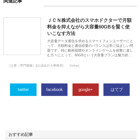
関連記事
ＪＣＮ株式会社のスマホドクターで月額
料金を抑えながら大容量60GBを賢く使
いこなす方法
大容量データ通信を求めるスマートフォンユーザーにと
って、月額料金と通信容量のバランスは常に悩ましい問
題です。特に動画視聴やオンラインゲームを頻繁に楽し
む方々にとって、60GBという大容量プランは魅力的…
[士業（専門職種）][公認会計士事務所]
0views
twitter
facebook
google+
はてブ
おすすめ記事