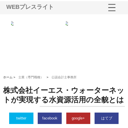
WEBプレスライト
選ば
株式会社名神精工の最新ニュー
有限会社エム・ビルドが南多摩
有
ルの
スリリース一覧と注目トピック
で選ばれる道路舗装と土木工事
ネ
の実力
ホーム >
士業（専門職種）
>
公認会計士事務所
株式会社イーエス・ウォーターネッ
トが実現する水資源活用の全貌とは
twitter
facebook
google+
はてブ