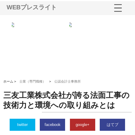
WEBプレスライト
る舗
ホクシン設備株式会社が手がけ
株式会社東京シー・エム・シー
株
る給排水空調消火設備工事の実
のGISインフラ管理システム導
か
績と強み
入メリット
由
ホーム >
士業（専門職種）
>
公認会計士事務所
三友工業株式会社が誇る法面工事の
技術力と環境への取り組みとは
twitter
facebook
google+
はてブ