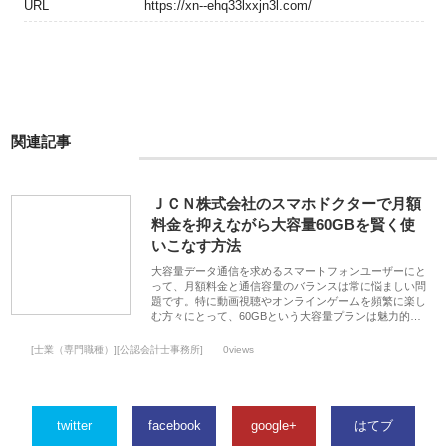
URL
https://xn--ehq33lxxjn3l.com/
関連記事
ＪＣＮ株式会社のスマホドクターで月額
料金を抑えながら大容量60GBを賢く使
いこなす方法
大容量データ通信を求めるスマートフォンユーザーにと
って、月額料金と通信容量のバランスは常に悩ましい問
題です。特に動画視聴やオンラインゲームを頻繁に楽し
む方々にとって、60GBという大容量プランは魅力的…
[士業（専門職種）][公認会計士事務所]
0views
twitter
facebook
google+
はてブ