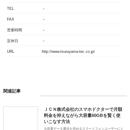
TEL
－
FAX
－
営業時間
－
定休日
－
URL
http://www.tsuruyama-tec.co.jp/
関連記事
ＪＣＮ株式会社のスマホドクターで月額
料金を抑えながら大容量60GBを賢く使
いこなす方法
大容量データ通信を求めるスマートフォンユーザーにと