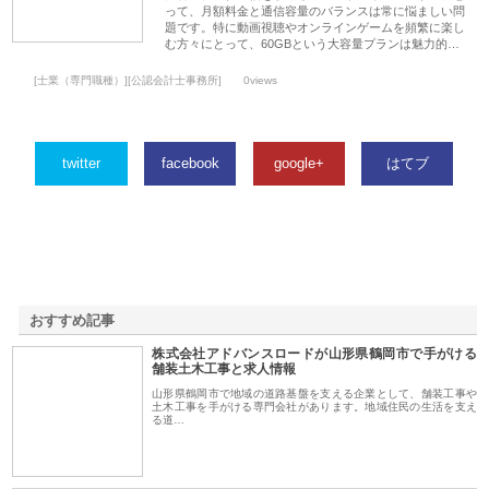
って、月額料金と通信容量のバランスは常に悩ましい問
題です。特に動画視聴やオンラインゲームを頻繁に楽し
む方々にとって、60GBという大容量プランは魅力的…
[士業（専門職種）][公認会計士事務所]
0views
twitter
facebook
google+
はてブ
おすすめ記事
株式会社アドバンスロードが山形県鶴岡市で手がける
1
舗装土木工事と求人情報
山形県鶴岡市で地域の道路基盤を支える企業として、舗装工事や
土木工事を手がける専門会社があります。地域住民の生活を支え
る道…