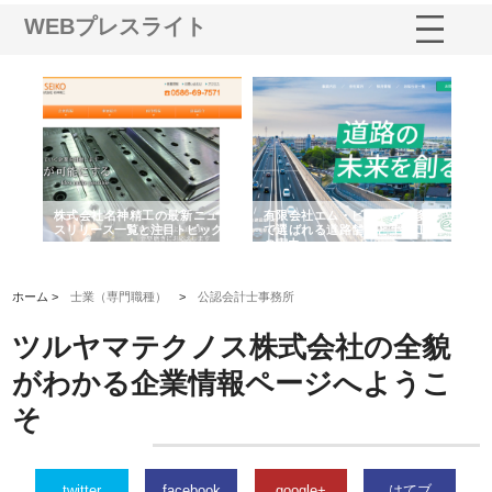
WEBプレスライト
選ば
株式会社名神精工の最新ニュー
有限会社エム・ビルドが南多摩
有
ルの
スリリース一覧と注目トピック
で選ばれる道路舗装と土木工事
ネ
の実力
ホーム >
士業（専門職種）
>
公認会計士事務所
ツルヤマテクノス株式会社の全貌
がわかる企業情報ページへようこ
そ
twitter
facebook
google+
はてブ