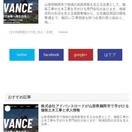
山形県鶴岡市で地域の道路基盤を支える企業として、舗
装工事や土木工事を手がける専門会社があります。地域
住民の生活を支える道路整備から、公共施設周辺の環境
整備まで、幅広い工事実績を持つ企業の取り組みと、
地…
[その他業種][その他_法人・企業]
0views
twitter
facebook
google+
はてブ
おすすめ記事
株式会社アドバンスロードが山形県鶴岡市で手がける
1
舗装土木工事と求人情報
山形県鶴岡市で地域の道路基盤を支える企業として、舗装工事や
土木工事を手がける専門会社があります。地域住民の生活を支え
る道…