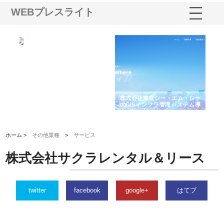
WEBプレスライト
る舗
ホクシン設備株式会社が手がけ
株式会社東京シー・エム・シー
株
る給排水空調消火設備工事の実
のGISインフラ管理システム導
か
績と強み
入メリット
由
ホーム >
その他業種
>
サービス
株式会社サクラレンタル＆リース
twitter
facebook
google+
はてブ