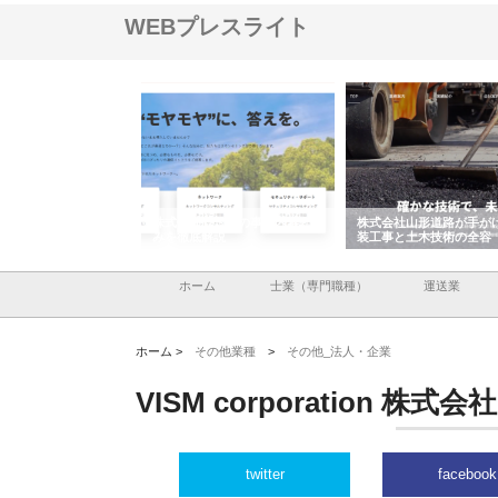
WEBプレスライト
メタルエースの企業サ
株式会社ＣＳＡの事業内容と強
株式会社山形道路が手が
供する充実した情報内
みを徹底解説
装工事と土木技術の全容
ホーム
士業（専門職種）
運送業
ホーム >
その他業種
>
その他_法人・企業
VISM corporation 株式会社
twitter
facebook