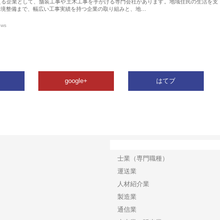
える企業として、舗装工事や土木工事を手がける専門会社があります。地域住民の生活を支
環境整備まで、幅広い工事実績を持つ企業の取り組みと、地…
ews
google+
はてブ
カテゴリー
士業（専門職種）
運送業
人材紹介業
製造業
通信業