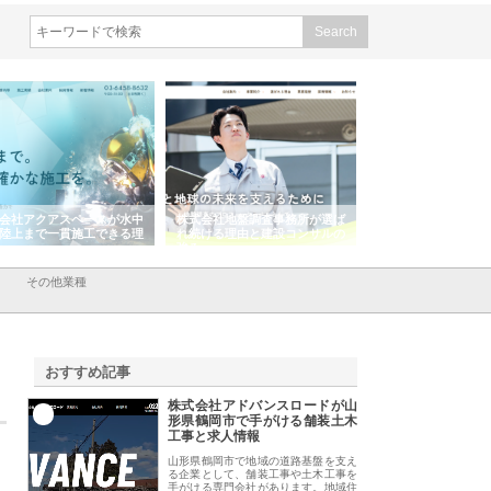
会社アクアスペースが水中
株式会社地盤調査事務所が選ば
株式会社名神精工の
陸上まで一貫施工できる理
れ続ける理由と建設コンサルの
スリリース一覧と注
強み
その他業種
おすすめ記事
株式会社アドバンスロードが山
1
形県鶴岡市で手がける舗装土木
工事と求人情報
山形県鶴岡市で地域の道路基盤を支え
る企業として、舗装工事や土木工事を
手がける専門会社があります。地域住