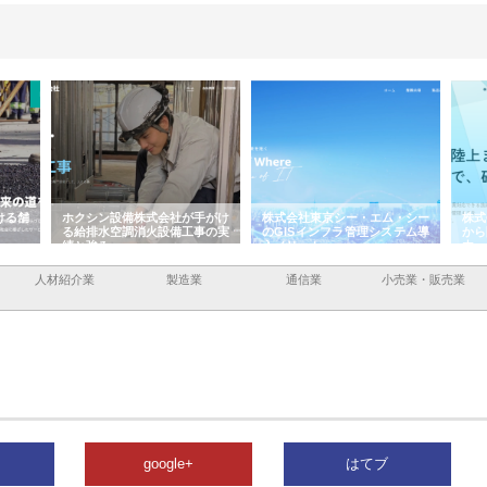
ける舗
ホクシン設備株式会社が手がけ
株式会社東京シー・エム・シー
株式
る給排水空調消火設備工事の実
のGISインフラ管理システム導
から
績と強み
入メリット
由
人材紹介業
製造業
通信業
小売業・販売業
google+
はてブ