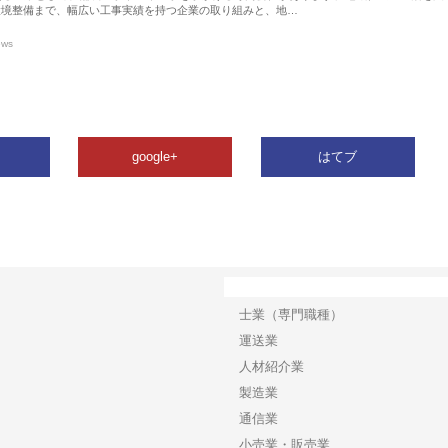
環境整備まで、幅広い工事実績を持つ企業の取り組みと、地…
ews
google+
はてブ
カテゴリー
士業（専門職種）
運送業
人材紹介業
製造業
通信業
小売業・販売業