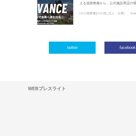
える道路整備から、公共施設周辺の
[その他業種][その他_法人・企業]
0vi
twitter
facebook
WEBプレスライト