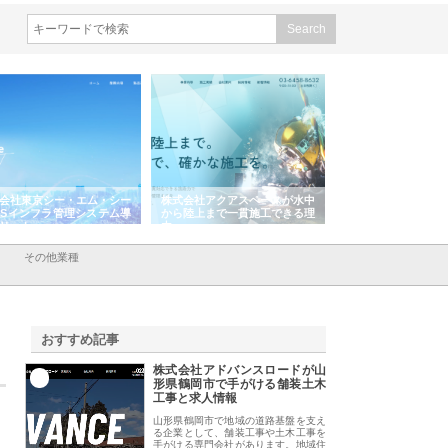
会社東京シー・エム・シー
株式会社アクアスペースが水中
株式会社地盤調査事
ISインフラ管理システム導
から陸上まで一貫施工できる理
れ続ける理由と建設
リット
由
強み
その他業種
おすすめ記事
株式会社アドバンスロードが山
1
形県鶴岡市で手がける舗装土木
工事と求人情報
山形県鶴岡市で地域の道路基盤を支え
る企業として、舗装工事や土木工事を
手がける専門会社があります。地域住