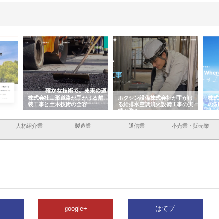
容と強
株式会社山形道路が手がける舗
ホクシン設備株式会社が手がけ
株式
装工事と土木技術の全容
る給排水空調消火設備工事の実
のG
績と強み
入メ
人材紹介業
製造業
通信業
小売業・販売業
google+
はてブ