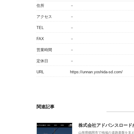
住所
－
アクセス
－
TEL
－
FAX
－
営業時間
－
定休日
－
URL
https://unnan.yoshida-sd.com/
関連記事
株式会社アドバンスロード
山形県鶴岡市で地域の道路基盤を支