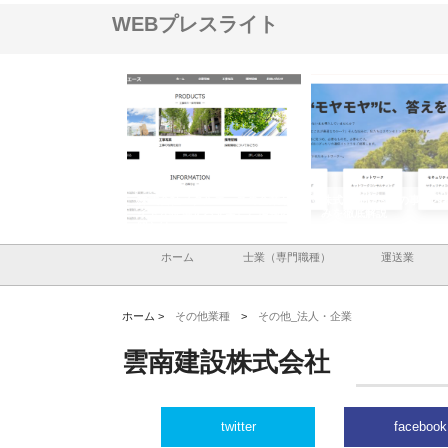
WEBプレスライト
ナツハラが建設と鋲螺
株式会社メタルエースの企業サ
株式会社ＣＳＡの事業内
暮らしを支える理由
イトが提供する充実した情報内
みを徹底解説
容とは
ホーム
士業（専門職種）
運送業
ホーム >
その他業種
>
その他_法人・企業
雲南建設株式会社
twitter
facebook