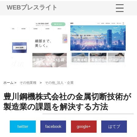
WEBプレスライト
多摩
有限会社松幸商店が手がける織
北海道軽金属株式会社がスノー
株
工事
ネームと下げ札の製造技術
フライとテーパーブロックの専
る
用ページを新設
ス
ホーム >
その他業種
>
その他_法人・企業
豊川鋼機株式会社の金属切断技術が
製造業の課題を解決する方法
twitter
facebook
google+
はてブ