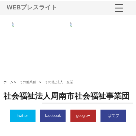
WEBプレスライト
る舗
ホクシン設備株式会社が手がけ
株式会社東京シー・エム・シー
株
る給排水空調消火設備工事の実
のGISインフラ管理システム導
か
績と強み
入メリット
由
ホーム >
その他業種
>
その他_法人・企業
社会福祉法人周南市社会福祉事業団
twitter
facebook
google+
はてブ