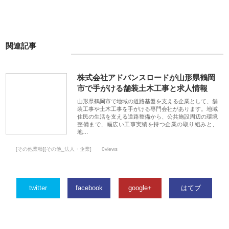
関連記事
株式会社アドバンスロードが山形県鶴岡
市で手がける舗装土木工事と求人情報
山形県鶴岡市で地域の道路基盤を支える企業として、舗
装工事や土木工事を手がける専門会社があります。地域
住民の生活を支える道路整備から、公共施設周辺の環境
整備まで、幅広い工事実績を持つ企業の取り組みと、
地…
[その他業種][その他_法人・企業]
0views
twitter
facebook
google+
はてブ