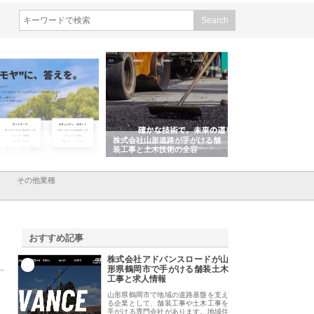
会社ＣＳＡの事業内容と強
株式会社山形道路が手がける舗
ホクシン設備株式会
徹底解説
装工事と土木技術の全容
る給排水空調消火設
績と強み
その他業種
おすすめ記事
株式会社アドバンスロードが山
1
形県鶴岡市で手がける舗装土木
工事と求人情報
山形県鶴岡市で地域の道路基盤を支え
る企業として、舗装工事や土木工事を
手がける専門会社があります。地域住