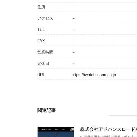
住所
－
アクセス
－
TEL
－
FAX
－
営業時間
－
定休日
－
URL
https://iwatabussan.co.jp
関連記事
株式会社アドバンスロード
山形県鶴岡市で地域の道路基盤を支