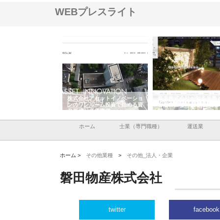
WEBプレスライト
ＯＮＯｃｏｍｐａｎｙ
株式会社アセットイノベーショ
庭楽株式会社が知多半島
ら広域配送を実現でき
ンのワンルーム投資で始める資
と名古屋で叶える理想の
産形成と老後準備
間
ホーム
士業（専門職種）
運送業
ホーム >
その他業種
>
その他_法人・企業
磐田物産株式会社
twitter
facebook