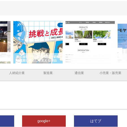
と三河
株式会社ナツハラが建設と鋲螺
株式会社メタルエースの企業サ
株式
外構空
で滋賀の暮らしを支える理由
イトが提供する充実した情報内
みを
容とは
人材紹介業
製造業
通信業
小売業・販売業
google+
はてブ