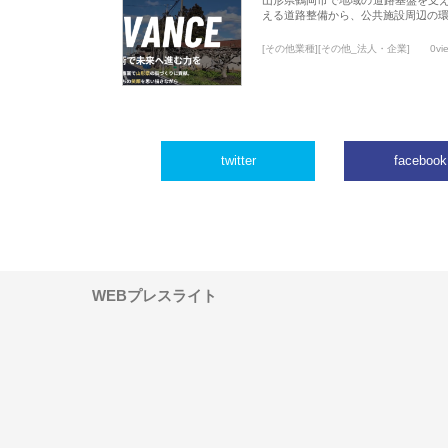
える道路整備から、公共施設周辺の
[その他業種][その他_法人・企業]
0vi
twitter
facebook
WEBプレスライト