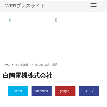
WEBプレスライト
る舗
ホクシン設備株式会社が手がけ
株式会社東京シー・エム・シー
株
る給排水空調消火設備工事の実
のGISインフラ管理システム導
か
績と強み
入メリット
由
ホーム >
その他業種
>
その他_法人・企業
白陶電機株式会社
twitter
facebook
google+
はてブ