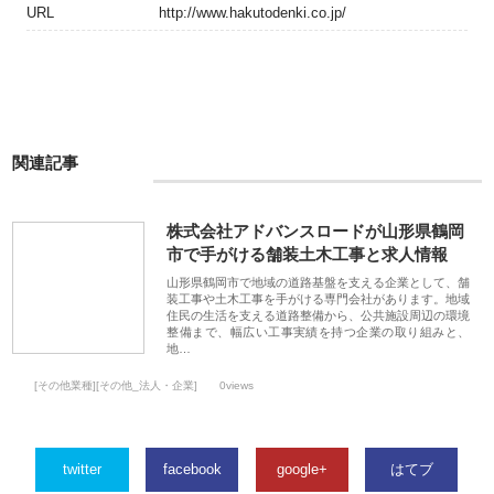
URL
http://www.hakutodenki.co.jp/
関連記事
株式会社アドバンスロードが山形県鶴岡
市で手がける舗装土木工事と求人情報
山形県鶴岡市で地域の道路基盤を支える企業として、舗
装工事や土木工事を手がける専門会社があります。地域
住民の生活を支える道路整備から、公共施設周辺の環境
整備まで、幅広い工事実績を持つ企業の取り組みと、
地…
[その他業種][その他_法人・企業]
0views
twitter
facebook
google+
はてブ