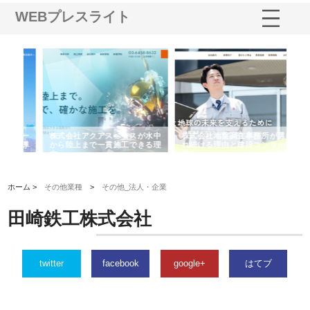
WEBプレスライト
シー
株式会社アクアスペースが水中
株式会社地盤調査事務所が選ば
株
ム導
から陸上まで一貫施工できる理
れ続ける理由と建設コンサルの
ス
由
強み
ホーム >
その他業種
>
その他_法人・企業
田崎鉄工株式会社
twitter
facebook
google+
はてブ