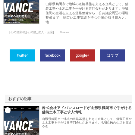
山形県鶴岡市で地域の道路基盤を支える企業として、舗
装工事や土木工事を手がける専門会社があります。地域
住民の生活を支える道路整備から、公共施設周辺の環境
整備まで、幅広い工事実績を持つ企業の取り組みと、
地…
[その他業種][その他_法人・企業]
0views
twitter
facebook
google+
はてブ
おすすめ記事
株式会社アドバンスロードが山形県鶴岡市で手がける
1
舗装土木工事と求人情報
山形県鶴岡市で地域の道路基盤を支える企業として、舗装工事や
土木工事を手がける専門会社があります。地域住民の生活を支え
る道…