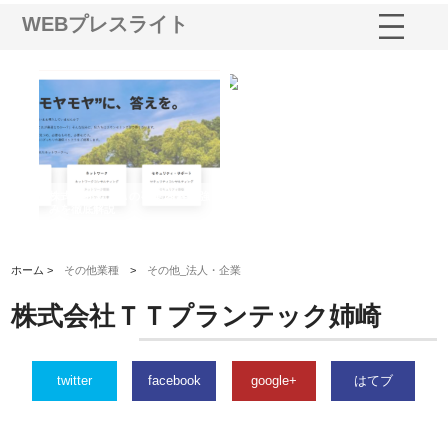
WEBプレスライト
業サ
株式会社ＣＳＡの事業内容と強
株式会社山形道路が手がける舗
ホ
報内
みを徹底解説
装工事と土木技術の全容
る
績
ホーム >
その他業種
>
その他_法人・企業
株式会社ＴＴプランテック姉崎
twitter
facebook
google+
はてブ