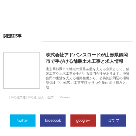
関連記事
株式会社アドバンスロードが山形県鶴岡
市で手がける舗装土木工事と求人情報
山形県鶴岡市で地域の道路基盤を支える企業として、舗
装工事や土木工事を手がける専門会社があります。地域
住民の生活を支える道路整備から、公共施設周辺の環境
整備まで、幅広い工事実績を持つ企業の取り組みと、
地…
[その他業種][その他_法人・企業]
0views
twitter
facebook
google+
はてブ