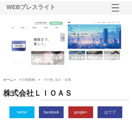
WEBプレスライト
多摩
有限会社松幸商店が手がける織
北海道軽金属株式会社がスノー
株
工事
ネームと下げ札の製造技術
フライとテーパーブロックの専
る
用ページを新設
ス
ホーム >
その他業種
>
その他_法人・企業
株式会社ＬＩＯＡＳ
twitter
facebook
google+
はてブ