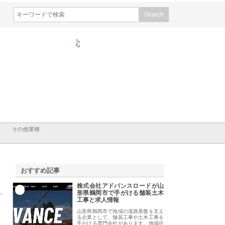
株式会社ナツハラが建設と鋲螺
株式会社メタルエースの企業サ
株式会社ＣＳ
で滋賀の暮らしを支える理由
イトが提供する充実した情報内
みを徹底解説
容とは
その他業種
おすすめ記事
株式会社アドバンスロードが山
1
形県鶴岡市で手がける舗装土木
工事と求人情報
山形県鶴岡市で地域の道路基盤を支え
る企業として、舗装工事や土木工事を
手がける専門会社があります。地域住