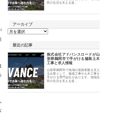
民の生活を支える道…
アーカイブ
が
注
最近の記事
株式会社アドバンスロードが山
形県鶴岡市で手がける舗装土木
工事と求人情報
は
山形県鶴岡市で地域の道路基盤を支え
る
る企業として、舗装工事や土木工事を
手がける専門会社があります。地域住
民の生活を支える道…
人
な