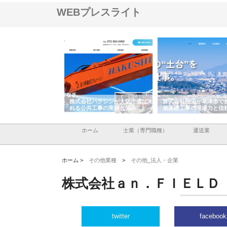
WEBプレスライト
株式会社ハクシンが大阪で選ば
株式会社翔栄が草津市で担う建
株式会社ＯＮＯｃ
れる公共工事の実績と強み
築基礎工事の現場力と信頼性
が岡山から広域配
る理由
ホーム
士業（専門職種）
運送業
ホーム >
その他業種
>
その他_法人・企業
株式会社ａｎ．ＦＩＥＬＤ
twitter
facebook