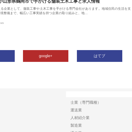
が山形県鶴岡市で手がける舗装土木工事と求人情報
える企業として、舗装工事や土木工事を手がける専門会社があります。地域住民の生活を支
環境整備まで、幅広い工事実績を持つ企業の取り組みと、地…
ews
google+
はてブ
カテゴリー
士業（専門職種）
運送業
人材紹介業
製造業