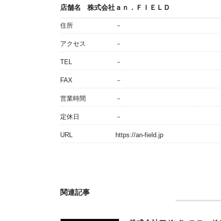
店舗名
株式会社ａｎ．ＦＩＥＬＤ
住所
－
アクセス
－
TEL
－
FAX
－
営業時間
－
定休日
－
URL
https://an-field.jp
関連記事