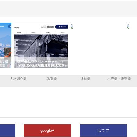
ｏｍｐａｎｙ
株式会社アセットイノベーショ
庭楽株式会社が知多半島と三河
送を実現でき
ンのワンルーム投資で始める資
と名古屋で叶える理想の外構空
産形成と老後準備
間
人材紹介業
製造業
通信業
小売業・販売業
google+
はてブ