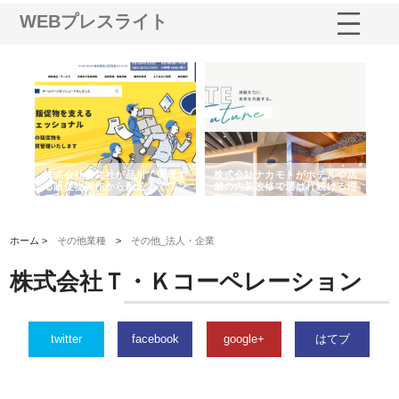
WEBプレスライト
ノー
株式会社耕文社が品川で実現す
株式会社ナカモトがホテルや店
株
の専
る販促物製作から配送までワン
舗の内装改修で選ばれ続ける理
れ
ストップ対応
由
強
ホーム >
その他業種
>
その他_法人・企業
株式会社Ｔ・Ｋコーペレーション
twitter
facebook
google+
はてブ