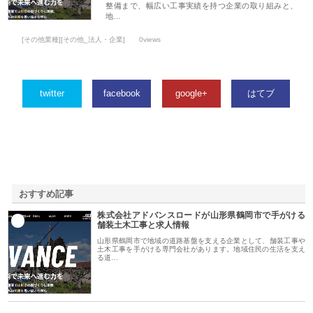
整備まで、幅広い工事実績を持つ企業の取り組みと、
地…
[その他業種][その他_法人・企業]
0views
twitter
facebook
google+
はてブ
おすすめ記事
株式会社アドバンスロードが山形県鶴岡市で手がける
1
舗装土木工事と求人情報
山形県鶴岡市で地域の道路基盤を支える企業として、舗装工事や
土木工事を手がける専門会社があります。地域住民の生活を支え
る道…