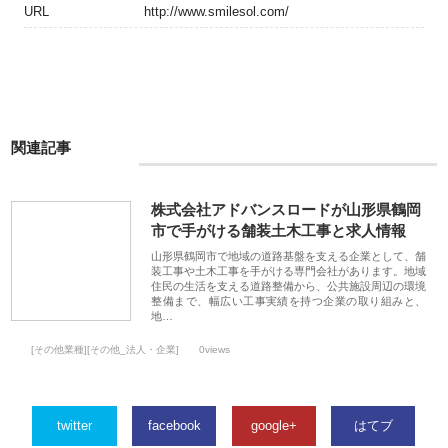
URL
http://www.smilesol.com/
関連記事
株式会社アドバンスロードが山形県鶴岡
市で手がける舗装土木工事と求人情報
山形県鶴岡市で地域の道路基盤を支える企業として、舗
装工事や土木工事を手がける専門会社があります。地域
住民の生活を支える道路整備から、公共施設周辺の環境
整備まで、幅広い工事実績を持つ企業の取り組みと、
地…
[その他業種][その他_法人・企業]
0views
twitter
facebook
google+
はてブ