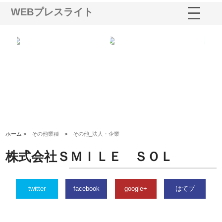
WEBプレスライト
会社が知多半島と三河
株式会社ナツハラが建設と鋲螺
株式会社メタルエース
で叶える理想の外構空
で滋賀の暮らしを支える理由
イトが提供する充実し
容とは
ホーム >
その他業種
>
その他_法人・企業
株式会社ＳＭＩＬＥ ＳＯＬ
twitter
facebook
google+
はてブ