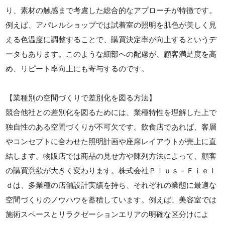
り、素材の触感まで考慮した総合的なアプローチが特徴です。
例えば、アパレルショップでは試着室の照明を肌色が美しく見
える色温度に調整することで、購買決定率が向上するというデ
ータもあります。このような細部への配慮が、顧客満足度を高
め、リピート率向上にも寄与するのです。
【業種別の空間づくりで差別化を図る方法】
競合他社との差別化を図るためには、業種特性を理解した上で
独自性のある空間づくりが不可欠です。飲食店であれば、客層
やコンセプトに合わせた照明計画や座席レイアウトが売上に直
結します。物販店では商品の見せ方や陳列方法によって、顧客
の購買意欲が大きく変わります。株式会社Ｐｌｕｓ－Ｆｉｅｌ
ｄは、多業種の店舗設計実績を持ち、それぞれの業態に最適な
空間づくりのノウハウを蓄積しています。例えば、美容室では
施術スペースとリラクゼーションエリアの明確な区分けによ