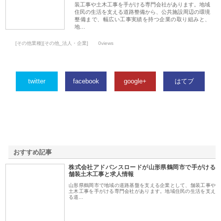
装工事や土木工事を手がける専門会社があります。地域
住民の生活を支える道路整備から、公共施設周辺の環境
整備まで、幅広い工事実績を持つ企業の取り組みと、
地…
[その他業種][その他_法人・企業]
0views
twitter
facebook
google+
はてブ
おすすめ記事
株式会社アドバンスロードが山形県鶴岡市で手がける
1
舗装土木工事と求人情報
山形県鶴岡市で地域の道路基盤を支える企業として、舗装工事や
土木工事を手がける専門会社があります。地域住民の生活を支え
る道…