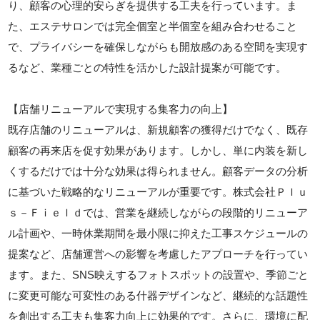
り、顧客の心理的安らぎを提供する工夫を行っています。ま
た、エステサロンでは完全個室と半個室を組み合わせること
で、プライバシーを確保しながらも開放感のある空間を実現す
るなど、業種ごとの特性を活かした設計提案が可能です。
【店舗リニューアルで実現する集客力の向上】
既存店舗のリニューアルは、新規顧客の獲得だけでなく、既存
顧客の再来店を促す効果があります。しかし、単に内装を新し
くするだけでは十分な効果は得られません。顧客データの分析
に基づいた戦略的なリニューアルが重要です。株式会社Ｐｌｕ
ｓ－Ｆｉｅｌｄでは、営業を継続しながらの段階的リニューア
ル計画や、一時休業期間を最小限に抑えた工事スケジュールの
提案など、店舗運営への影響を考慮したアプローチを行ってい
ます。また、SNS映えするフォトスポットの設置や、季節ごと
に変更可能な可変性のある什器デザインなど、継続的な話題性
を創出する工夫も集客力向上に効果的です。さらに、環境に配