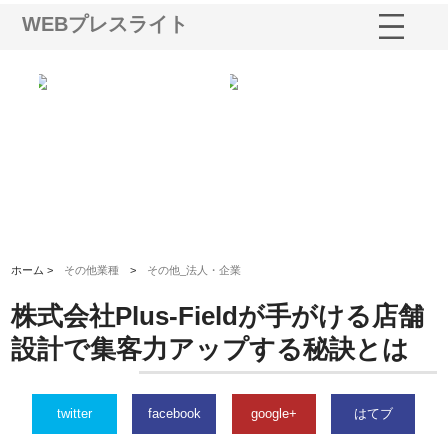
WEBプレスライト
株式会社名神精工の最新ニュー
有限会社エム・ビルドが南多摩
有限会社
スリリース一覧と注目トピック
で選ばれる道路舗装と土木工事
ネームと
の実力
ホーム >
その他業種
>
その他_法人・企業
株式会社Plus-Fieldが手がける店舗
設計で集客力アップする秘訣とは
twitter
facebook
google+
はてブ