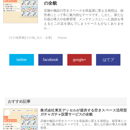
の全貌
店舗や施設の空きスペースを収益源に変える発想は、経
営者にとって常に魅力的なテーマです。しかし、新たな
什器の導入や在庫管理、メンテナンスといった負担を考
えると二の足を踏んでしまうケースも少なくありませ
ん…
[その他業種][その他_法人・企業]
0views
twitter
facebook
google+
はてブ
おすすめ記事
株式会社東京デッセルが提供する空きスペース活用型
1
ガチャガチャ設置サービスの全貌
店舗や施設の空きスペースを収益源に変える発想は、経営者にと
って常に魅力的なテーマです。しかし、新たな什器の導入や在庫
管理…