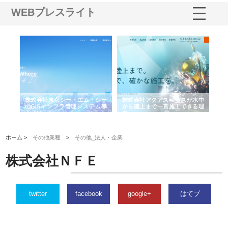
WEBプレスライト
がけ
株式会社東京シー・エム・シー
株式会社アクアスペースが水中
株
の実
のGISインフラ管理システム導
から陸上まで一貫施工できる理
れ
入メリット
由
強
ホーム >
その他業種
>
その他_法人・企業
株式会社ＮＦＥ
twitter
facebook
google+
はてブ