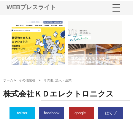
WEBプレスライト
ノー
株式会社耕文社が品川で実現す
株式会社ナカモトがホテルや店
株
の専
る販促物製作から配送までワン
舗の内装改修で選ばれ続ける理
れ
ストップ対応
由
強
ホーム >
その他業種
>
その他_法人・企業
株式会社ＫＤエレクトロニクス
twitter
facebook
google+
はてブ