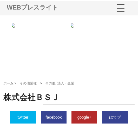
WEBプレスライト
る舗
ホクシン設備株式会社が手がけ
株式会社東京シー・エム・シー
株
る給排水空調消火設備工事の実
のGISインフラ管理システム導
か
績と強み
入メリット
由
ホーム >
その他業種
>
その他_法人・企業
株式会社ＢＳＪ
twitter
facebook
google+
はてブ