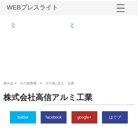
WEBプレスライト
シー
株式会社アクアスペースが水中
株式会社地盤調査事務所が選ば
株
ム導
から陸上まで一貫施工できる理
れ続ける理由と建設コンサルの
ス
由
強み
ホーム >
その他業種
>
その他_法人・企業
株式会社高信アルミ工業
twitter
facebook
google+
はてブ