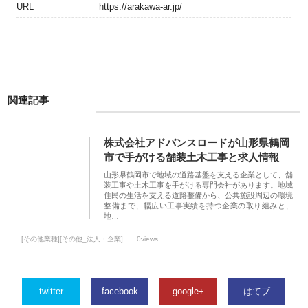
URL
https://arakawa-ar.jp/
関連記事
株式会社アドバンスロードが山形県鶴岡
市で手がける舗装土木工事と求人情報
山形県鶴岡市で地域の道路基盤を支える企業として、舗
装工事や土木工事を手がける専門会社があります。地域
住民の生活を支える道路整備から、公共施設周辺の環境
整備まで、幅広い工事実績を持つ企業の取り組みと、
地…
[その他業種][その他_法人・企業]
0views
twitter
facebook
google+
はてブ