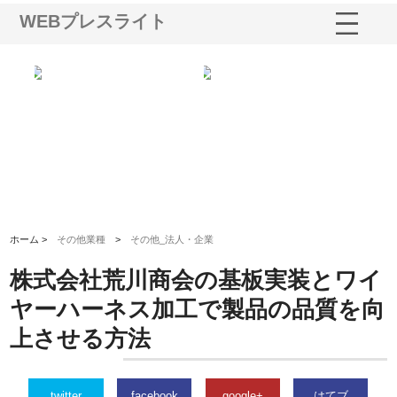
WEBプレスライト
メタルエースの企業サ
株式会社ＣＳＡの事業内容と強
株式会社山形道路が手
供する充実した情報内
みを徹底解説
装工事と土木技術の全
ホーム >
その他業種
>
その他_法人・企業
株式会社荒川商会の基板実装とワイ
ヤーハーネス加工で製品の品質を向
上させる方法
twitter
facebook
google+
はてブ