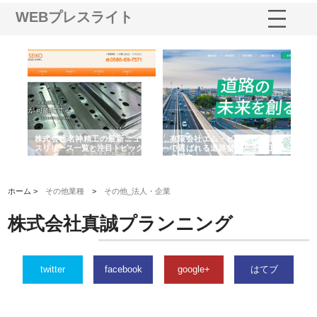
WEBプレスライト
選ば
株式会社名神精工の最新ニュー
有限会社エム・ビルドが南多摩
有
ルの
スリリース一覧と注目トピック
で選ばれる道路舗装と土木工事
ネ
の実力
ホーム >
その他業種
>
その他_法人・企業
株式会社真誠プランニング
twitter
facebook
google+
はてブ