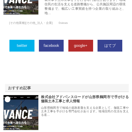
住民の生活を支える道路整備から、公共施設周辺の環境
整備まで、幅広い工事実績を持つ企業の取り組みと、
地…
[その他業種][その他_法人・企業]
0views
twitter
facebook
google+
はてブ
おすすめ記事
株式会社アドバンスロードが山形県鶴岡市で手がける
1
舗装土木工事と求人情報
山形県鶴岡市で地域の道路基盤を支える企業として、舗装工事や
土木工事を手がける専門会社があります。地域住民の生活を支え
る道…