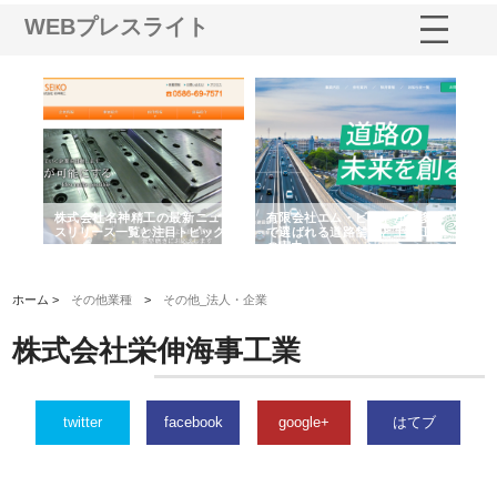
WEBプレスライト
選ば
株式会社名神精工の最新ニュー
有限会社エム・ビルドが南多摩
有
ルの
スリリース一覧と注目トピック
で選ばれる道路舗装と土木工事
ネ
の実力
ホーム >
その他業種
>
その他_法人・企業
株式会社栄伸海事工業
twitter
facebook
google+
はてブ