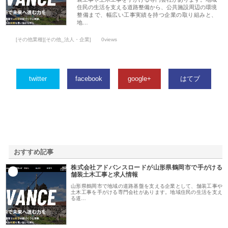
住民の生活を支える道路整備から、公共施設周辺の環境
整備まで、幅広い工事実績を持つ企業の取り組みと、
地…
[その他業種][その他_法人・企業]
0views
twitter
facebook
google+
はてブ
おすすめ記事
株式会社アドバンスロードが山形県鶴岡市で手がける
1
舗装土木工事と求人情報
山形県鶴岡市で地域の道路基盤を支える企業として、舗装工事や
土木工事を手がける専門会社があります。地域住民の生活を支え
る道…