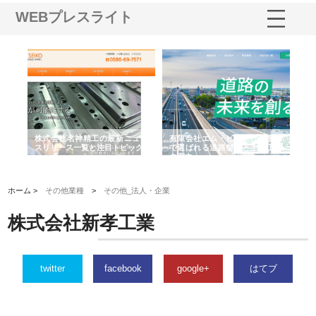
WEBプレスライト
選ば
株式会社名神精工の最新ニュー
有限会社エム・ビルドが南多摩
有
ルの
スリリース一覧と注目トピック
で選ばれる道路舗装と土木工事
ネ
の実力
ホーム >
その他業種
>
その他_法人・企業
株式会社新孝工業
twitter
facebook
google+
はてブ