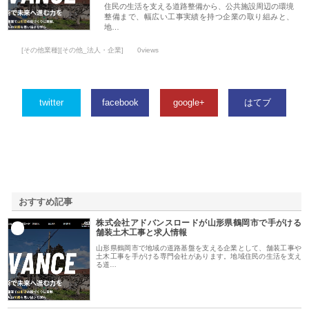
住民の生活を支える道路整備から、公共施設周辺の環境
整備まで、幅広い工事実績を持つ企業の取り組みと、
地…
[その他業種][その他_法人・企業]
0views
twitter
facebook
google+
はてブ
おすすめ記事
株式会社アドバンスロードが山形県鶴岡市で手がける
1
舗装土木工事と求人情報
山形県鶴岡市で地域の道路基盤を支える企業として、舗装工事や
土木工事を手がける専門会社があります。地域住民の生活を支え
る道…