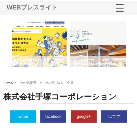
WEBプレスライト
ノー
株式会社耕文社が品川で実現す
株式会社ナカモトがホテルや店
株
の専
る販促物製作から配送までワン
舗の内装改修で選ばれ続ける理
れ
ストップ対応
由
強
ホーム >
その他業種
>
その他_法人・企業
株式会社手塚コーポレーション
twitter
facebook
google+
はてブ