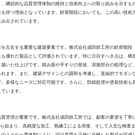
く、継続的な品質管理体制の維持と技術向上への取り組みを示すも
性を持つ理由となっています。鉄骨階段においても、この高い技術
生み出されています。
象を左右する重要な建築要素です。株式会社成田鉄工所の鉄骨階段
にも優れた製品として評価されています。特に注目すべき点は、構
き届いた仕上げです。踏み面や手すりの形状、溶接部分の処理など
られます。また、建築デザインとの調和を考慮し、直線的でモダン
で、多様なニーズに対応可能です。さらに、防錆処理や塗装技術も
えています。
品質管理が重要です。株式会社成田鉄工所では、顧客の要望を丁寧
計から始まり、高精度な加工、熟練工による溶接、そして入念な検査
このような一貫体制により、設計意図を正確に反映した製品が完成