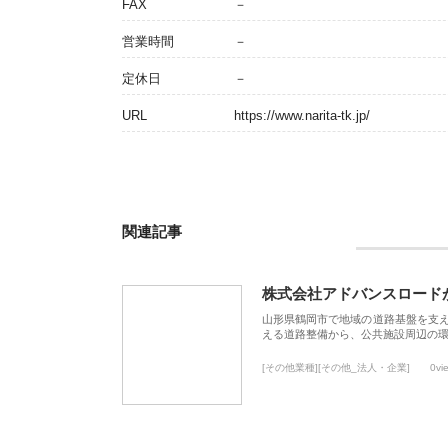
FAX
－
営業時間
－
定休日
－
URL
https://www.narita-tk.jp/
関連記事
株式会社アドバンスロード
山形県鶴岡市で地域の道路基盤を支
える道路整備から、公共施設周辺の
[その他業種][その他_法人・企業]
0vi