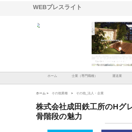
WEBプレスライト
ＯＮＯｃｏｍｐａｎｙ
株式会社アセットイノベーショ
庭楽株式会社が知多半島
ら広域配送を実現でき
ンのワンルーム投資で始める資
と名古屋で叶える理想の
産形成と老後準備
間
ホーム
士業（専門職種）
運送業
ホーム >
その他業種
>
その他_法人・企業
株式会社成田鉄工所のHグ
骨階段の魅力