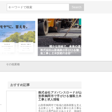
会社ＣＳＡの事業内容と強
株式会社山形道路が手がける舗
ホクシン設備株式会
徹底解説
装工事と土木技術の全容
る給排水空調消火設
績と強み
その他業種
おすすめ記事
株式会社アドバンスロードが山
1
形県鶴岡市で手がける舗装土木
工事と求人情報
山形県鶴岡市で地域の道路基盤を支え
る企業として、舗装工事や土木工事を
手がける専門会社があります。地域住