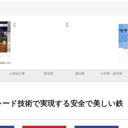
と三河
株式会社ナツハラが建設と鋲螺
株式会社メタルエースの企業サ
株式
外構空
で滋賀の暮らしを支える理由
イトが提供する充実した情報内
みを
容とは
人材紹介業
製造業
通信業
小売業・販売業
レード技術で実現する安全で美しい鉄