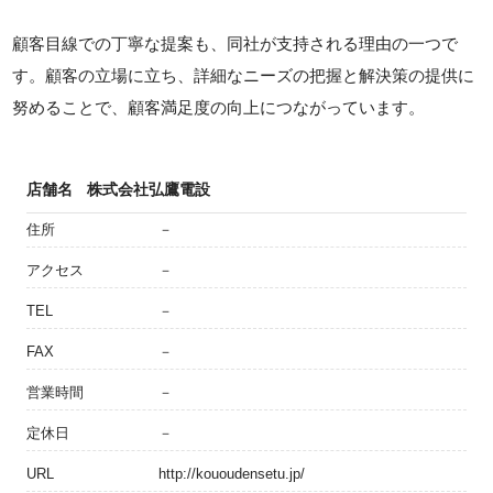
顧客目線での丁寧な提案も、同社が支持される理由の一つで
す。顧客の立場に立ち、詳細なニーズの把握と解決策の提供に
努めることで、顧客満足度の向上につながっています。
店舗名
株式会社弘鷹電設
住所
－
アクセス
－
TEL
－
FAX
－
営業時間
－
定休日
－
URL
http://kououdensetu.jp/