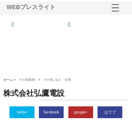
WEBプレスライト
選ば
株式会社名神精工の最新ニュー
有限会社エム・ビルドが南多摩
有
ルの
スリリース一覧と注目トピック
で選ばれる道路舗装と土木工事
ネ
の実力
ホーム >
その他業種
>
その他_法人・企業
株式会社弘鷹電設
twitter
facebook
google+
はてブ