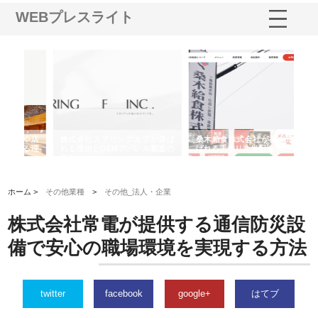
WEBプレスライト
や店
株式会社スプリングエフが選ば
桑木給食株式会社が福山市で選
株
る理
れる理由とOEMアパレル製造の
ばれる手作り弁当配達の理由
れ
強み
ホーム >
その他業種
>
その他_法人・企業
株式会社常電が提供する通信防災設
備で安心の職場環境を実現する方法
twitter
facebook
google+
はてブ